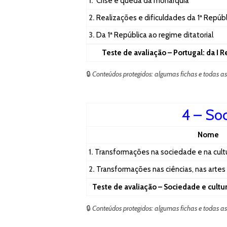
1.
Crise e queda da monarquia
2.
Realizações e dificuldades da 1ª Repúbl
3.
Da 1ª República ao regime ditatorial
Teste de avaliação – Portugal: da I R
🔒
Conteúdos protegidos: algumas fichas e todas a
4 – So
Nome
1.
Transformações na sociedade e na cult
2.
Transformações nas ciências, nas artes e
Teste de avaliação – Sociedade e cu
🔒
Conteúdos protegidos: algumas fichas e todas a