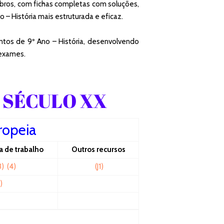
mbros, com fichas completas com soluções,
 – História mais estruturada e eficaz.
ntos de 9º Ano – História, desenvolvendo
 exames.
O SÉCULO XX
ropeia
a de trabalho
Outros recursos
3)
(4)
(J1)
)