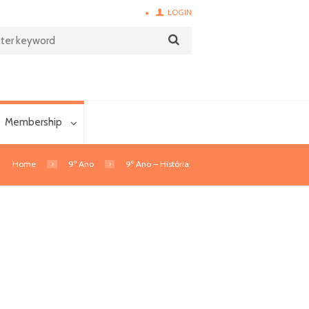
LOGIN
Membership
Home
9º Ano
9º Ano – História