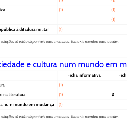
(1)
(1)
ica
(1)
(1)
(1)
epública à ditadura militar
(1)
s soluções só estão disponíveis para membros. Torna-te membro para aceder.
ciedade e cultura num mundo em 
Ficha informativa
Fich
ura
(1)
 na literatura
(1)
🔒
ltura num mundo em mudança
(1)
s soluções só estão disponíveis para membros. Torna-te membro para aceder.