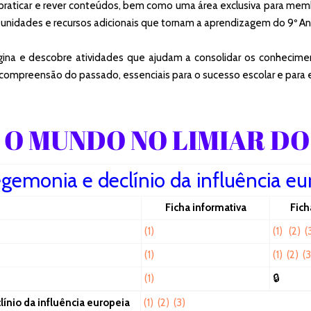
a praticar e rever conteúdos, bem como uma área exclusiva para me
 unidades e recursos adicionais que tornam a aprendizagem do 9º Ano
gina e descobre atividades que ajudam a consolidar os conhecime
 compreensão do passado, essenciais para o sucesso escolar e para
 O MUNDO NO LIMIAR D
egemonia e declínio da influência eu
Ficha informativa
Fich
(1)
(1)
(2)
(
(1)
(1)
(2)
(3
(1)
🔒
ínio da influência europeia
(1)
(2)
(3)