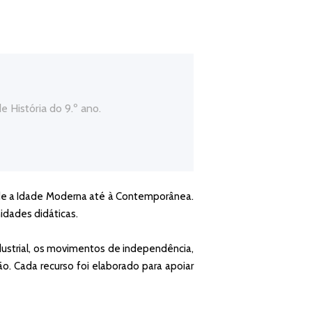
e História do 9.º ano.
esde a Idade Moderna até à Contemporânea.
nidades didáticas.
strial, os movimentos de independência,
o. Cada recurso foi elaborado para apoiar