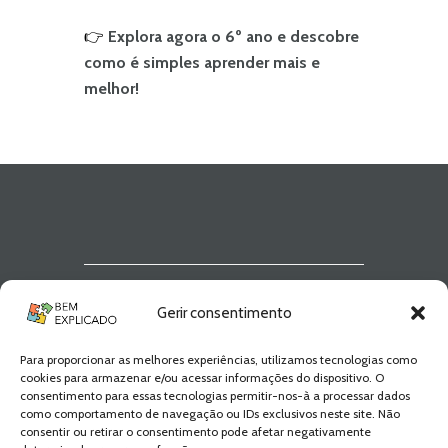
👉
Explora agora o 6º ano e descobre
como é simples aprender mais e
melhor!
Newsletter Bem
Gerir consentimento
Explicado
Para proporcionar as melhores experiências, utilizamos tecnologias como
Fica a par de todas as novidades! Zero
cookies para armazenar e/ou acessar informações do dispositivo. O
Spam, apenas novidades e novos
consentimento para essas tecnologias permitir-nos-à a processar dados
conteúdos!
como comportamento de navegação ou IDs exclusivos neste site. Não
consentir ou retirar o consentimento pode afetar negativamente