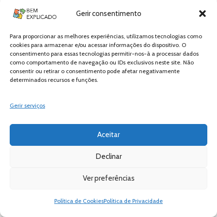
Gerir consentimento
Responder
Para proporcionar as melhores experiências, utilizamos tecnologias como
cookies para armazenar e/ou acessar informações do dispositivo. O
consentimento para essas tecnologias permitir-nos-à a processar dados
como comportamento de navegação ou IDs exclusivos neste site. Não
by
ana
consentir ou retirar o consentimento pode afetar negativamente
Posted
Junho 2,
determinados recursos e funções.
2018
1:03
pm
Gerir serviços
podem por
Aceitar
fichas em todos
os temas por
Declinar
favor.
Ver preferências
Responder
Política de Cookies
Política de Privacidade