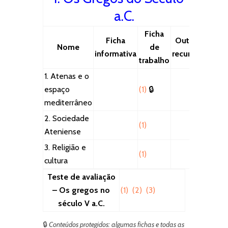
a.C.
Ficha
Ficha
Outros
Nome
de
informativa
recursos
trabalho
1. Atenas e o
espaço
(
1)
🔒
mediterrâneo
2. Sociedade
(1)
Ateniense
3. Religião e
(1)
cultura
Teste de avaliação
– Os gregos no
(1)
(2)
(3)
século V a.C.
🔒
Conteúdos protegidos: algumas fichas e todas as