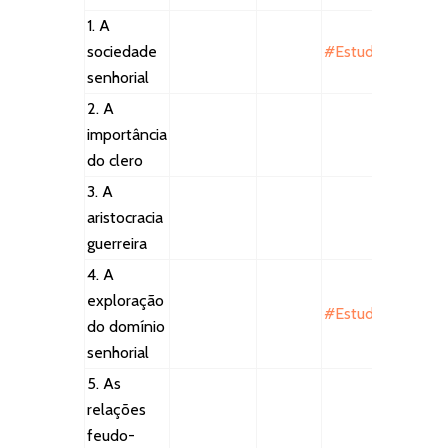
1. A
sociedade
#EstudoEmCasa
senhorial
2. A
importância
do clero
3. A
aristocracia
guerreira
4. A
exploração
#EstudoEmCasa
do domínio
senhorial
5. As
relações
feudo-