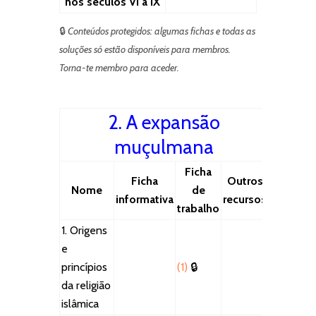
nos séculos VI a IX
🔒
Conteúdos protegidos: algumas fichas e todas as
soluções só estão disponíveis para membros.
Torna-te membro para aceder.
2. A expansão
muçulmana
Ficha
Ficha
Outros
Nome
de
informativa
recursos
trabalho
1. Origens
e
princípios
(1)
🔒
da religião
islâmica