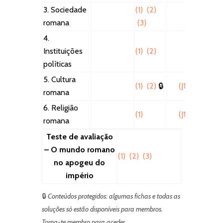
3. Sociedade
(1)
(2)
romana
(3)
4.
Instituições
(1)
(2)
políticas
5. Cultura
(1)
(2)
🔒
(J1)
romana
6. Religião
(1)
(J1)
romana
Teste de avaliação
– O mundo romano
(1)
(2)
(3)
no apogeu do
império
🔒
Conteúdos protegidos: algumas fichas e todas as
soluções só estão disponíveis para membros.
Torna-te membro para aceder.