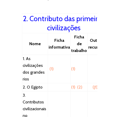
2. Contributo das primeiras
civilizações
Ficha
Ficha
Outros
Nome
de
informativa
recursos
trabalho
1. As
civilizações
(1)
(1)
dos grandes
rios
2. O Egipto
(1)
(2)
(J1)
🔒
3.
Contributos
civilizacionais
no