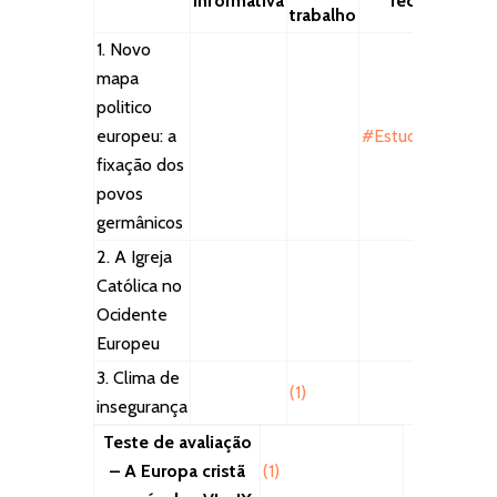
informativa
recursos
trabalho
1. Novo
mapa
politico
europeu: a
#EstudoEmCasa
fixação dos
povos
germânicos
2. A Igreja
Católica no
Ocidente
Europeu
3. Clima de
(1)
insegurança
Teste de avaliação
– A Europa cristã
(1)