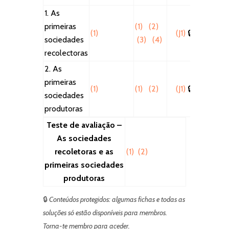
1. As
primeiras
(1)
(2)
(1)
(J1)
🔒
sociedades
(3)
(4)
recolectoras
2. As
primeiras
(1)
(1)
(2)
(J1)
🔒
sociedades
produtoras
Teste de avaliação –
As sociedades
recoletoras e as
(1)
(2)
primeiras sociedades
produtoras
🔒
Conteúdos protegidos: algumas fichas e todas as
soluções só estão disponíveis para membros.
Torna-te membro para aceder.