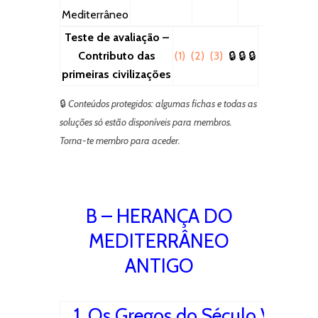
Mediterrâneo
Teste de avaliação –
Contributo das
(1)
(2)
(3)
🔒
🔒
🔒
primeiras civilizações
🔒
Conteúdos protegidos: algumas fichas e todas as
soluções só estão disponíveis para membros.
Torna-te membro para aceder.
B – HERANÇA DO
MEDITERRÂNEO
ANTIGO
1. Os Gregos do Século V