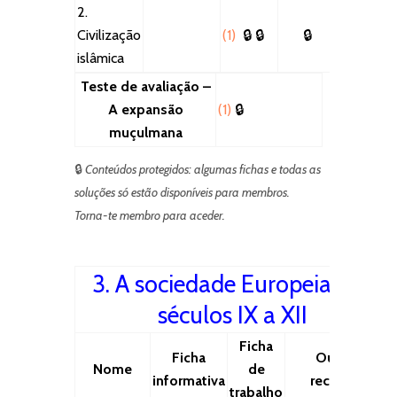
2.
Civilização
(1)
🔒
🔒
🔒
islâmica
Teste de avaliação –
A expansão
(1)
🔒
muçulmana
🔒
Conteúdos protegidos: algumas fichas e todas as
soluções só estão disponíveis para membros.
Torna-te membro para aceder.
3. A sociedade Europeia nos
séculos IX a XII
Ficha
Ficha
Outros
Nome
de
informativa
recursos
trabalho