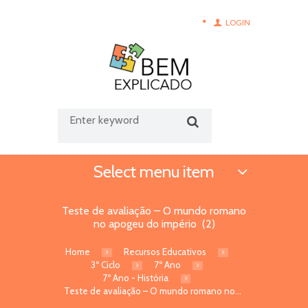
LOGIN
Select menu item
Teste de avaliação – O mundo romano
no apogeu do império (2)
Home
Recursos Educativos
3º Ciclo
7º Ano
7º Ano - História
Teste de avaliação – O mundo romano no...