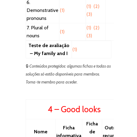
6.
(1)
(2)
Demonstrative
(1)
(3)
pronouns
7. Plural of
(1)
(2)
(1)
nouns
(3)
Teste de avaliação
(1)
– My family and I
🔒
Conteúdos protegidos: algumas fichas e todas as
soluções só estão disponíveis para membros.
Torna-te membro para aceder.
4 – Good looks
Ficha
Ficha
Outros
Nome
de
informativa
recursos