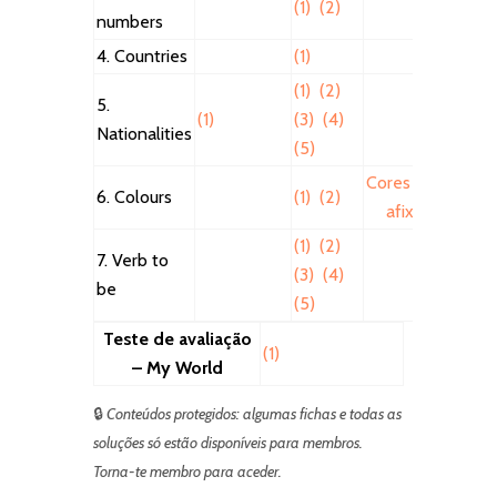
(1)
(2)
numbers
4. Countries
(1)
(1)
(2)
5.
(1)
(3)
(4)
Nationalities
(5)
Cores para
6. Colours
(1)
(2)
afixar
(1)
(2)
7. Verb to
(3)
(4)
be
(5)
Teste de avaliação
(1)
– My World
🔒
Conteúdos protegidos: algumas fichas e todas as
soluções só estão disponíveis para membros.
Torna-te membro para aceder.