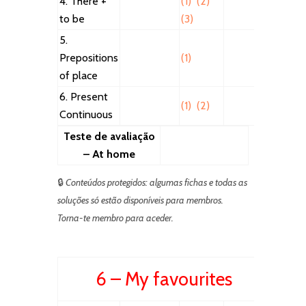
4. There +
(1)
(2)
to be
(3)
5.
Prepositions
(1)
of place
6. Present
(1)
(2)
Continuous
Teste de avaliação
– At home
🔒
Conteúdos protegidos: algumas fichas e todas as
soluções só estão disponíveis para membros.
Torna-te membro para aceder.
6 – My favourites