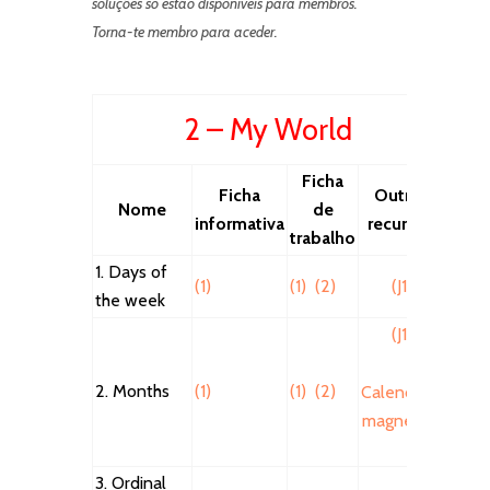
soluções só estão disponíveis para membros.
Torna-te membro para aceder.
2 – My World
Ficha
Ficha
Outros
Nome
de
informativa
recursos
trabalho
1. Days of
(1)
(1)
(2)
(J1)
the week
(J1)
2. Months
(1)
(1)
(2)
Calendário
magnético
3. Ordinal