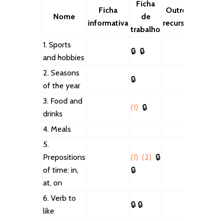
Ficha
Ficha
Outros
Nome
de
informativa
recursos
trabalho
1. Sports
🔒
🔒
and hobbies
2. Seasons
🔒
of the year
3. Food and
(1)
🔒
drinks
4. Meals
5.
Prepositions
(1)
(2)
🔒
of time: in,
🔒
at, on
6. Verb to
🔒
🔒
like