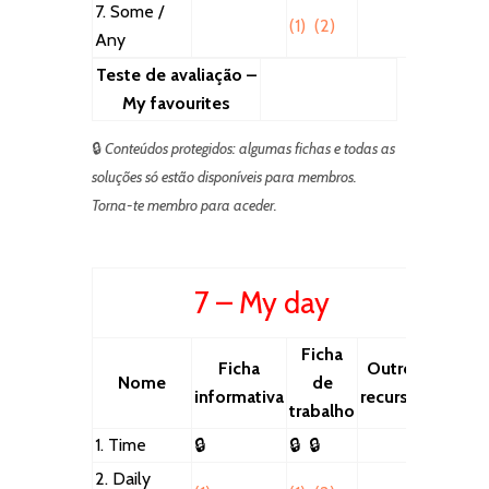
7. Some /
(1)
(2)
Any
Teste de avaliação –
My favourites
🔒
Conteúdos protegidos: algumas fichas e todas as
soluções só estão disponíveis para membros.
Torna-te membro para aceder.
7 – My day
Ficha
Ficha
Outros
Nome
de
informativa
recursos
trabalho
1. Time
🔒
🔒
🔒
2. Daily