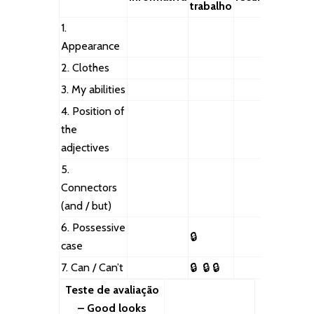
trabalho
1.
Appearance
2. Clothes
3. My abilities
4. Position of
the
adjectives
5.
Connectors
(and / but)
6. Possessive
🔒
case
7. Can / Can’t
🔒
🔒
🔒
Teste de avaliação
– Good looks