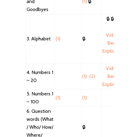
and
(1)
🔒
Goodbyes
🔒
🔒
🔒
Vídeo
3. Alphabet
(1)
🔒
Bem
Explicado
Vídeo
4. Numbers 1
(1)
(2)
Bem
– 20
Explicado
5. Numbers 1
(1)
(1)
– 100
6. Question
words (What
/ Who/ How/
🔒
Where/