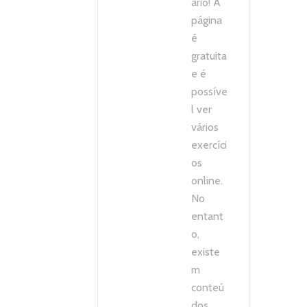
ário! A
página
é
gratuita
e é
possíve
l ver
vários
exercíci
os
online.
No
entant
o,
existe
m
conteú
dos