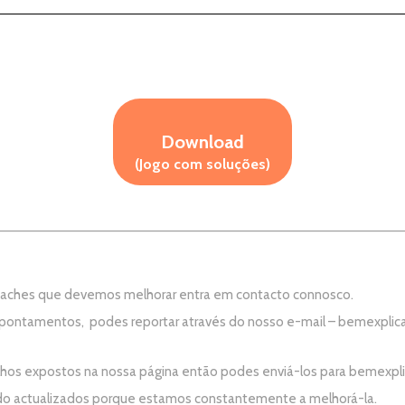
Download
(Jogo com soluções)
e aches que devemos melhorar entra em contacto connosco.
apontamentos, podes reportar através do nosso e-mail –
bemexplic
alhos expostos na nossa página então podes enviá-los para
bemexpl
do actualizados porque estamos constantemente a melhorá-la.