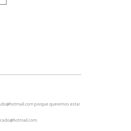
ado@hotmail.com
porque queremos estar
icado@hotmail.com
.