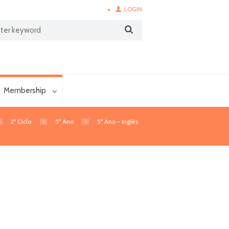
LOGIN
Membership
2º Ciclo
5º Ano
5º Ano - Inglês