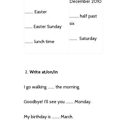
December 2010
………. Easter
……….. half past
six
……… Easter Sunday
……… Saturday
………. lunch time
2.
Write at/on/in
I go walking …….. the morning.
Goodbye! I’ll see you ……… Monday.
My birthday is ……… March.