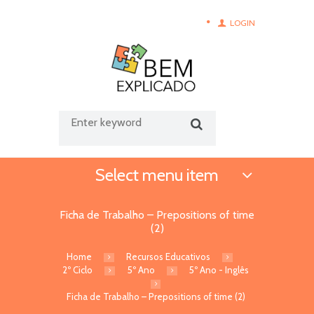
LOGIN
Select menu item
Ficha de Trabalho – Prepositions of time
(2)
Home
Recursos Educativos
2º Ciclo
5º Ano
5º Ano - Inglês
Ficha de Trabalho – Prepositions of time (2)