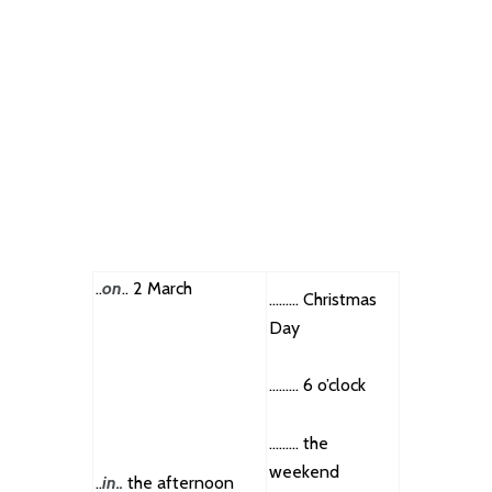
..
on
.. 2 March
……… Christmas
Day
……… 6 o’clock
……… the
weekend
..
in..
the afternoon