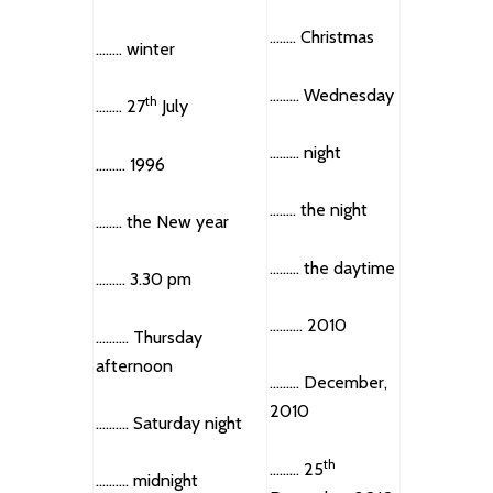
…….. Christmas
…….. winter
……… Wednesday
th
…….. 27
July
……… night
……… 1996
…….. the night
…….. the New year
……… the daytime
……… 3.30 pm
………. 2010
………. Thursday
afternoon
……… December,
2010
………. Saturday night
th
……… 25
………. midnight