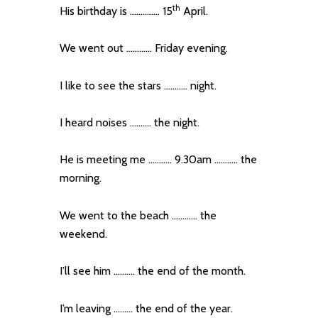
th
His birthday is ………….. 15
April.
We went out ………… Friday evening.
I like to see the stars ……….. night.
I heard noises ………. the night.
He is meeting me ……….. 9.30am ……….. the
morning.
We went to the beach ………… the
weekend.
I’ll see him ………. the end of the month.
I’m leaving ……… the end of the year.