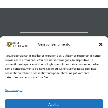
Newsletter Bem
Gerir consentimento
Explicado
Para proporcionar as melhores experiências, utilizamos tecnologias como
Fica a par de todas as novidades! Zero
cookies para armazenar e/ou acessar informações do dispositivo. O
Spam, apenas novidades e novos
consentimento para essas tecnologias permitir-nos-à a processar dados
conteúdos!
como comportamento de navegação ou IDs exclusivos neste site. Não
consentir ou retirar o consentimento pode afetar negativamente
determinados recursos e funções.
SUBSCREVER
Gerir serviços
Aceitar