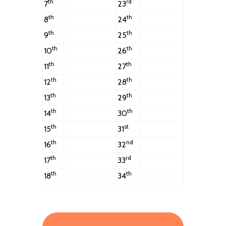
th
rd
7
23
th
th
8
24
th
th
9
25
th
th
10
26
th
th
11
27
th
th
12
28
th
th
13
29
th
th
14
30
th
st
15
31
th
nd
16
32
th
rd
17
33
th
th
18
34