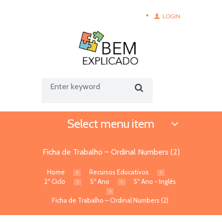
LOGIN
Select menu item
Ficha de Trabalho – Ordinal Numbers (2)
Home
Recursos Educativos
2º Ciclo
5º Ano
5º Ano - Inglês
Ficha de Trabalho – Ordinal Numbers (2)