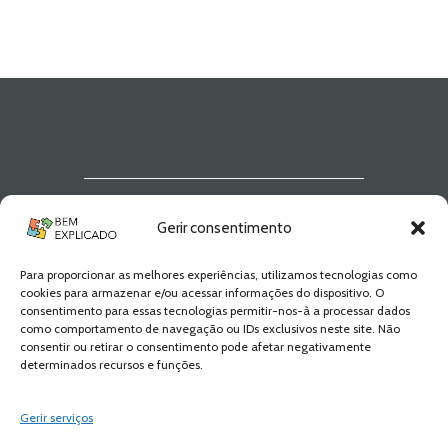
Newsletter Bem
Gerir consentimento
Explicado
Para proporcionar as melhores experiências, utilizamos tecnologias como
Fica a par de todas as novidades! Zero
cookies para armazenar e/ou acessar informações do dispositivo. O
Spam, apenas novidades e novos
consentimento para essas tecnologias permitir-nos-à a processar dados
conteúdos!
como comportamento de navegação ou IDs exclusivos neste site. Não
consentir ou retirar o consentimento pode afetar negativamente
determinados recursos e funções.
SUBSCREVER
Gerir serviços