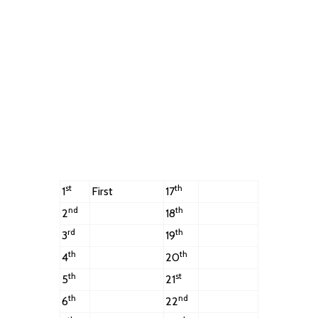
st
th
1
First
17
nd
th
2
18
rd
th
3
19
th
th
4
20
th
st
5
21
th
nd
6
22