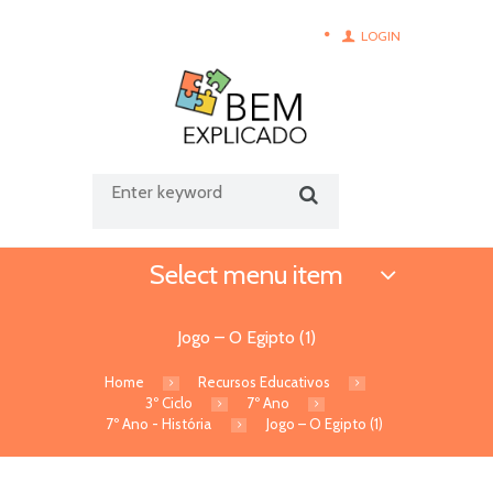
LOGIN
Select menu item
Jogo – O Egipto (1)
Home
Recursos Educativos
3º Ciclo
7º Ano
7º Ano - História
Jogo – O Egipto (1)