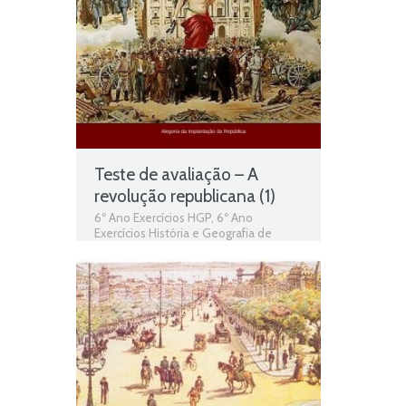
Teste de avaliação – A
revolução republicana (1)
6º Ano Exercícios HGP
,
6º Ano
Exercícios História e Geografia de
Portugal
,
A revolução republicana
,
História e Geografia de Portugal
,
I
república portuguesa
,
Primeira
república
,
Queda da monarquia e a I
República
,
Revolução republicana e a
queda da monarquia
,
Teste de
Avaliação
,
Teste Diagnóstico 6º Ano
HGP