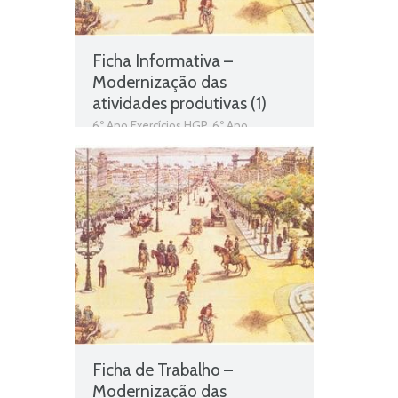
Ficha Informativa –
Modernização das
atividades produtivas (1)
6º Ano Exercícios HGP
,
6º Ano
Exercícios História e Geografia de
Portugal
,
Ficha Informativa 6º Ano HGP
,
História e Geografia de Portugal
,
Portugal na segunda metade do
século XIX
Ficha de Trabalho –
Modernização das