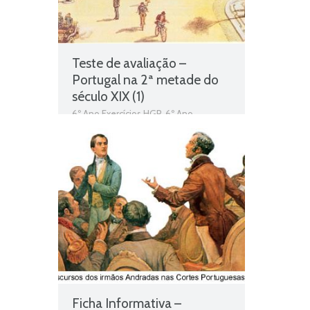
Teste de avaliação –
Portugal na 2ª metade do
século XIX (1)
6º Ano Exercícios HGP
,
6º Ano
Exercícios História e Geografia de
Portugal
,
História e Geografia de
Portugal
,
Portugal na 2ª metade do
século XIX
,
Portugal na segunda
metade do século XIX
,
Teste de
Avaliação
,
Teste Diagnóstico 6º Ano
HGP
,
Vida na cidade
,
Vida no campo
Ficha Informativa –