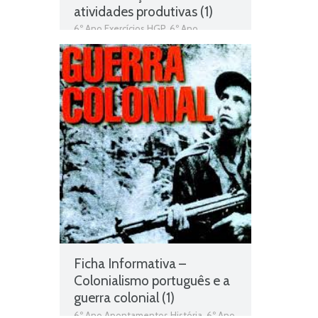
atividades produtivas (1)
6º Ano Exercícios HGP
,
6º Ano
Exercícios História e Geografia de
Portugal
,
Ficha de Trabalho 6º Ano
HGP
,
História e Geografia de Portugal
,
Modernização das atividades
produtivas
,
Portugal na segunda
metade do século XIX
Ficha Informativa –
Colonialismo português e a
guerra colonial (1)
6º Ano Apontamentos História
,
6º Ano