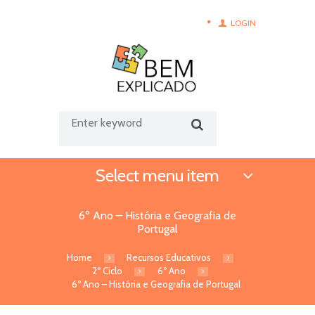
LOGIN
Select menu item
6º Ano – História e Geografia de
Portugal
Home
Recursos Educativos
2º Ciclo
6º Ano
6º Ano – História e Geografia de Portugal