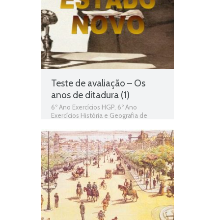
Teste de avaliação – Os
anos de ditadura (1)
6º Ano Exercícios HGP
,
6º Ano
Exercícios História e Geografia de
Portugal
,
Estado Novo
,
Golpe militar
de 28 de Maio de 1926
,
Guerra
colonial
,
História e Geografia de
Portugal
,
Oposição ao regime
,
Os anos
de ditadura
,
Salazar e o estado novo
,
Teste de Avaliação
,
Teste Diagnóstico
6º Ano HGP