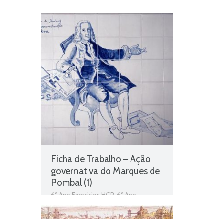
Ficha de Trabalho – Ação
governativa do Marques de
Pombal (1)
6º Ano Exercícios HGP
,
6º Ano
Exercícios História e Geografia de
Portugal
,
Ação do Marquês de Pombal
,