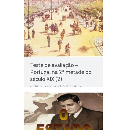
Ação governativa do Marquês de
Pombal
,
Ficha de Trabalho 6º Ano HGP
,
História e Geografia de Portugal
,
Marquês de Pombal
Teste de avaliação –
Portugal na 2ª metade do
século XIX (2)
6º Ano Exercícios HGP
,
6º Ano
Exercícios História e Geografia de
Portugal
,
História e Geografia de
Portugal
,
Portugal na 2ª metade do
século XIX
,
Portugal na 2ª metade do
século XIX (2)
,
Portugal na segunda
metade do século XIX
,
Teste de
Avaliação
,
Teste Diagnóstico 6º Ano
HGP
,
Vida na cidade
,
Vida no campo