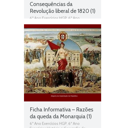
Consequências da
Revolução liberal de 1820 (1)
6º Ano Exercícios HGP
,
6º Ano
Exercícios História e Geografia de
Portugal
,
As cortes constituintes
,
Consequências da Revolução liberal
de 1820
,
Ficha Informativa 6º Ano HGP
,
História e Geografia de Portugal
Ficha Informativa – Razões
da queda da Monarquia (1)
6º Ano Exercícios HGP
,
6º Ano