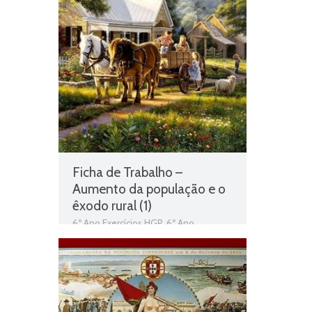
movimentos demográficos
,
História e
Geografia de Portugal
,
organização
económica
,
Portugal nos dias de hoje
,
Portugal nos dias de hoje – Sociedade
e geografia humana
,
sociedade rural e
sociedade urbana
,
Teste Diagnóstico
6º Ano HGP
Ficha de Trabalho –
Aumento da população e o
êxodo rural (1)
6º Ano Exercícios HGP
,
6º Ano
Exercícios História e Geografia de
Portugal
,
Aumento da população e o
êxodo rural
,
Ficha de Trabalho 6º Ano
HGP
,
História e Geografia de Portugal
,
Vida no campo