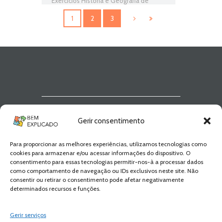
Exercícios História e Geografia de
Portugal
,
Ficha Informativa 6º Ano HGP
,
História e Geografia de Portugal
,
1
2
3
Razões da queda da Monarquia
,
Revolução republicana e a queda da
monarquia
Newsletter Bem
Gerir consentimento
Explicado
Para proporcionar as melhores experiências, utilizamos tecnologias como
Fica a par de todas as novidades! Zero
cookies para armazenar e/ou acessar informações do dispositivo. O
Spam, apenas novidades e novos
consentimento para essas tecnologias permitir-nos-à a processar dados
conteúdos!
como comportamento de navegação ou IDs exclusivos neste site. Não
consentir ou retirar o consentimento pode afetar negativamente
determinados recursos e funções.
SUBSCREVER
Gerir serviços