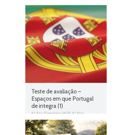
Exercícios HGP
,
6º Ano Exercícios
História e Geografia de Portugal
,
Colonialismo português e a guerra
colonial
,
Ficha Informativa 6º Ano HGP
,
Ficha Informativa 6º Ano História
,
Guerra colonial
,
História e Geografia
de Portugal
Teste de avaliação –
Espaços em que Portugal
de integra (1)
6º Ano Exercícios HGP
,
6º Ano
Exercícios História e Geografia de
Portugal
,
Espaços em que Portugal de
integra
,
espaços em que Portugal se
insere
,
Evolução da população e