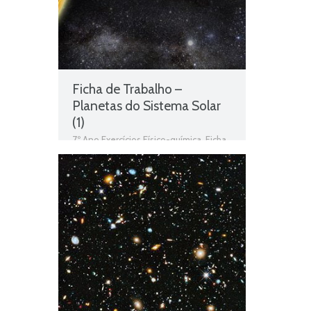
Ficha de Trabalho –
Planetas do Sistema Solar
(1)
7º Ano Exercícios Físico-química
,
Ficha
de Trabalho 7º Ano Físico-química
,
O
Sistema Solar
,
Planetas do Sistema
Solar