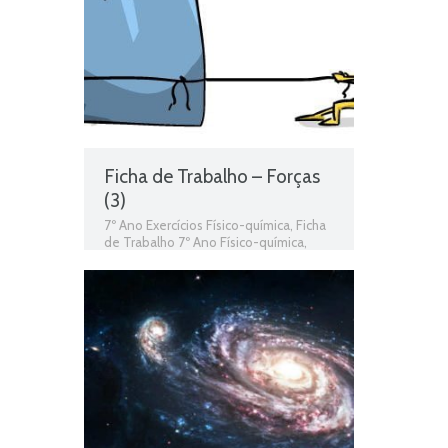
Ficha de Trabalho – Forças
(3)
7º Ano Exercícios Físico-química
,
Ficha
de Trabalho 7º Ano Físico-química
,
Forças
,
Movimentos e forças