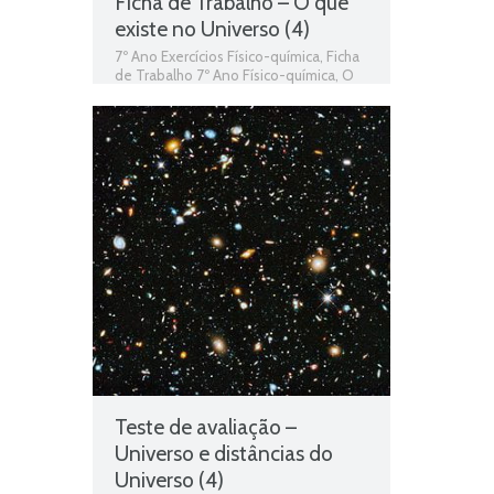
Ficha de Trabalho – O que
existe no Universo (4)
7º Ano Exercícios Físico-química
,
Ficha
de Trabalho 7º Ano Físico-química
,
O
que existe no Universo
Teste de avaliação –
Universo e distâncias do
Universo (4)