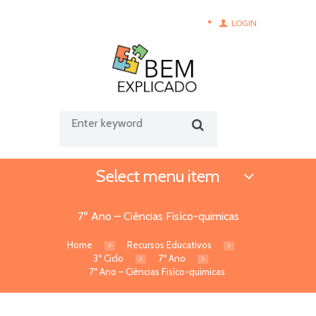
LOGIN
Select menu item
7º Ano – Ciências Fisíco-quimicas
Home
Recursos Educativos
3º Ciclo
7º Ano
7º Ano – Ciências Fisíco-quimicas