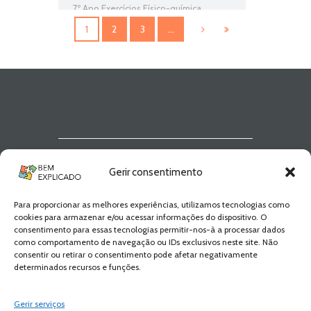
7º Ano Exercícios Físico-química
,
Distâncias do Universo
,
O que existe
1
2
3
…
no Universo
,
O Sistema Solar
,
O
Universo
,
Teste Diagnóstico 7º Ano
Físico-química
,
Universo e distâncias
do Universo
Newsletter Bem
Gerir consentimento
Explicado
Para proporcionar as melhores experiências, utilizamos tecnologias como
Fica a par de todas as novidades! Zero
cookies para armazenar e/ou acessar informações do dispositivo. O
Spam, apenas novidades e novos
consentimento para essas tecnologias permitir-nos-à a processar dados
conteúdos!
como comportamento de navegação ou IDs exclusivos neste site. Não
consentir ou retirar o consentimento pode afetar negativamente
determinados recursos e funções.
SUBSCREVER
Gerir serviços