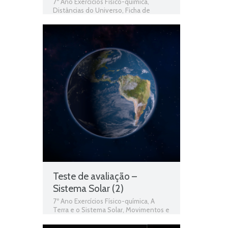
7º Ano Exercícios Físico-química
,
Distâncias do Universo
,
Ficha de
Trabalho 7º Ano Físico-química
Teste de avaliação –
Sistema Solar (2)
7º Ano Exercícios Físico-química
,
A
Terra e o Sistema Solar
,
Movimentos e
forças
,
O Planeta Terra
,
Sistema Solar
,
Teste de Avaliação
,
Teste Diagnóstico