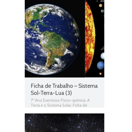
7º Ano Físico-química
Ficha de Trabalho – Sistema
Sol-Terra-Lua (3)
7º Ano Exercícios Físico-química
,
A
Terra e o Sistema Solar
,
Ficha de
Trabalho 7º Ano Físico-química
,
Sistema Sol-Terra-Lua