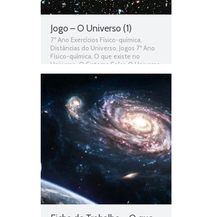
Jogo – O Universo (1)
7º Ano Exercícios Físico-química
,
Distâncias do Universo
,
Jogos 7º Ano
Físico-química
,
O que existe no
Universo
,
O Sistema Solar
,
O Universo