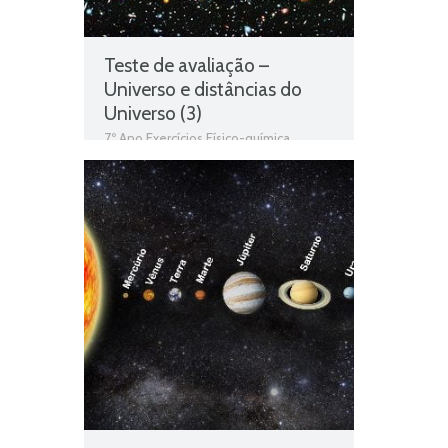
Teste de avaliação –
Universo e distâncias do
Universo (3)
7º Ano Exercícios Físico-química
,
Distâncias do Universo
,
O que existe
no Universo
,
O Sistema Solar
,
O
Universo
,
Teste Diagnóstico 7º Ano
Físico-química
,
Universo e distâncias
do Universo