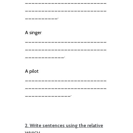
_________________________
_________________________
__________.
A singer
_________________________
_________________________
____________.
A pilot
_________________________
_________________________
______________.
2. Write sentences using the relative