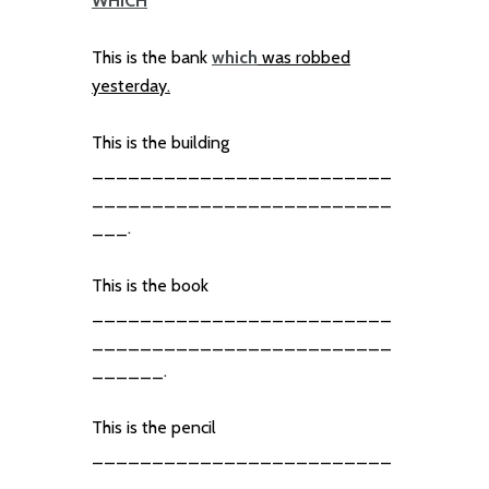
WHICH
This is the bank
which
was robbed
yesterday.
This is the building
_________________________
_________________________
___.
This is the book
_________________________
_________________________
______.
This is the pencil
_________________________
_________________________