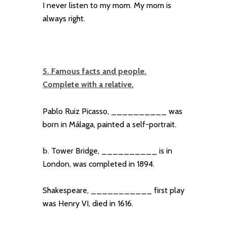
I never listen to my mom. My mom is
always right.
5. Famous facts and people.
Complete with a relative.
Pablo Ruiz Picasso, __________ was
born in Málaga, painted a self-portrait.
b
. Tower Bridge, __________ is in
London, was completed in 1894.
Shakespeare, ___________ first play
was Henry VI, died in 1616.