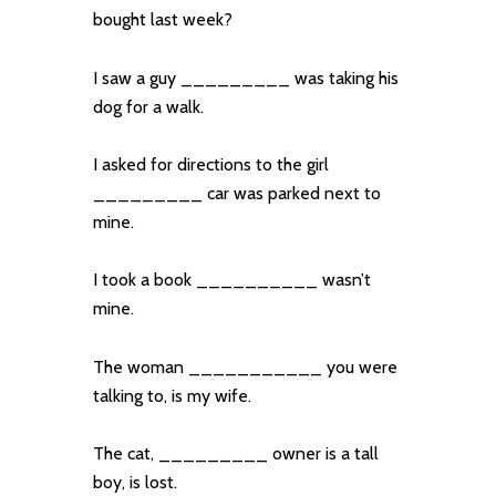
bought last week?
I saw a guy _________ was taking his
dog for a walk.
I asked for directions to the girl
_________ car was parked next to
mine.
I took a book __________ wasn’t
mine.
The woman ___________ you were
talking to, is my wife.
The cat, _________ owner is a tall
boy, is lost.