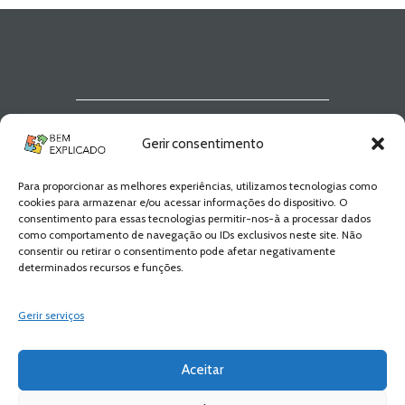
Newsletter Bem
Gerir consentimento
Explicado
Para proporcionar as melhores experiências, utilizamos tecnologias como
Fica a par de todas as novidades! Zero
cookies para armazenar e/ou acessar informações do dispositivo. O
Spam, apenas novidades e novos
consentimento para essas tecnologias permitir-nos-à a processar dados
conteúdos!
como comportamento de navegação ou IDs exclusivos neste site. Não
consentir ou retirar o consentimento pode afetar negativamente
determinados recursos e funções.
SUBSCREVER
Gerir serviços
Aceitar