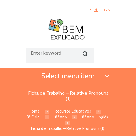
LOGIN
Select menu item
Ficha de Trabalho – Relative Pronouns
(1)
Home
Recursos Educativos
3º Ciclo
8º Ano
8º Ano - Inglês
Ficha de Trabalho – Relative Pronouns (1)