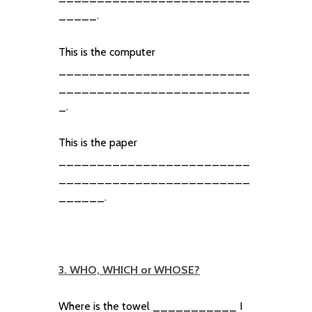
_____.
This is the computer
_________________________
_________________________
_.
This is the paper
_________________________
_________________________
______.
3. WHO, WHICH or WHOSE?
Where is the towel ___________ I