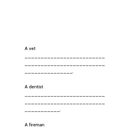
A vet
_________________________
_________________________
_______________.
A dentist
_________________________
_________________________
___________.
A fireman