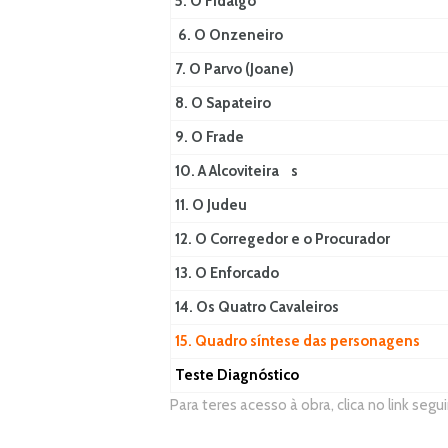
5. O Fidalgo
6. O Onzeneiro
7. O Parvo (Joane)
8. O Sapateiro
9. O Frade
10. A Alcoviteira
s
11. O Judeu
12. O Corregedor e o Procurador
13. O Enforcado
14. Os Quatro Cavaleiros
15. Quadro síntese das personagens
Teste Diagnóstico
Para teres acesso à obra, clica no link segu