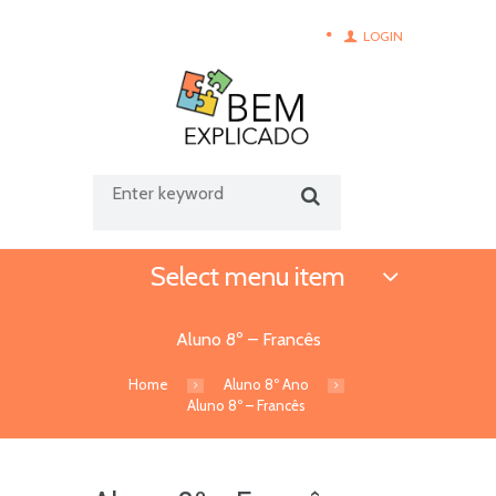
LOGIN
Select menu item
Aluno 8º – Francês
Home
Aluno 8º Ano
Aluno 8º – Francês