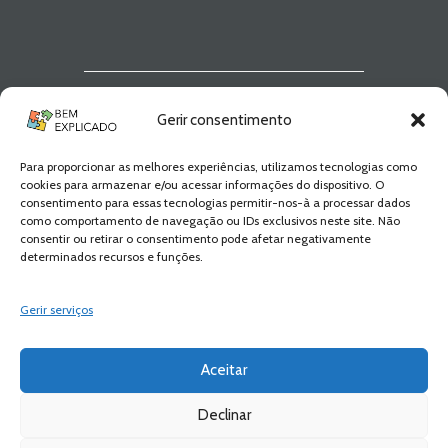
Newsletter Bem
Gerir consentimento
Explicado
Para proporcionar as melhores experiências, utilizamos tecnologias como
Fica a par de todas as novidades! Zero
cookies para armazenar e/ou acessar informações do dispositivo. O
Spam, apenas novidades e novos
consentimento para essas tecnologias permitir-nos-à a processar dados
conteúdos!
como comportamento de navegação ou IDs exclusivos neste site. Não
consentir ou retirar o consentimento pode afetar negativamente
determinados recursos e funções.
SUBSCREVER
Gerir serviços
Aceitar
Declinar