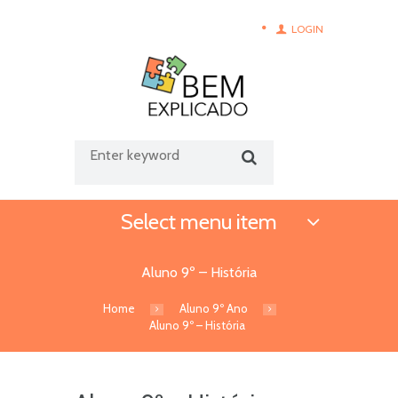
LOGIN
Select menu item
Aluno 9º – História
Home
Aluno 9º Ano
Aluno 9º – História