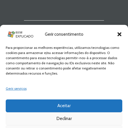
Newsletter Bem
Gerir consentimento
Explicado
Para proporcionar as melhores experiências, utilizamos tecnologias como
Fica a par de todas as novidades! Zero
cookies para armazenar e/ou acessar informações do dispositivo. O
Spam, apenas novidades e novos
consentimento para essas tecnologias permitir-nos-à a processar dados
conteúdos!
como comportamento de navegação ou IDs exclusivos neste site. Não
consentir ou retirar o consentimento pode afetar negativamente
determinados recursos e funções.
SUBSCREVER
Gerir serviços
Aceitar
Declinar