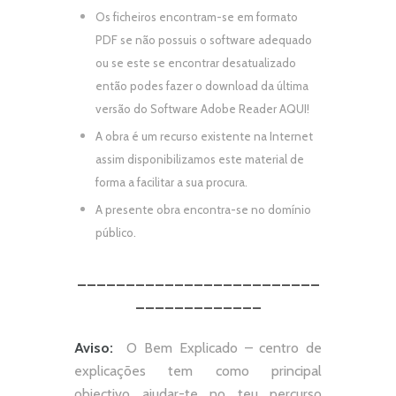
Os ficheiros encontram-se em formato
PDF se não possuis o software adequado
ou se este se encontrar desatualizado
então podes fazer o download da última
versão do Software Adobe Reader
AQUI!
A obra é um recurso existente na Internet
assim disponibilizamos este material de
forma a facilitar a sua procura.
A presente obra encontra-se no domínio
público.
_________________________
_____________
Aviso:
O Bem Explicado – centro de
explicações tem como principal
objectivo ajudar-te no teu percurso