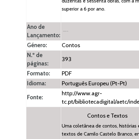
duzentas e sessenta obras, com a 
superior a 6 por ano.
Ano de
—-
Lançamento:
Género:
Contos
N.º de
393
páginas:
Formato:
PDF
Idioma:
Português Europeu (Pt-Pt)
http://www.agr-
Fonte:
tc.pt/bibliotecadigital/aetc/ind
Contos e Textos
Uma coletânea de contos, histórias 
textos de Camilo Castelo Branco, e