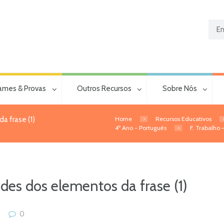
ames & Provas
Outros Recursos
Sobre Nós
Home
Recursos Educativos
a frase (1)
4º Ano - Português
F. Trabalho
des dos elementos da frase (1)
0