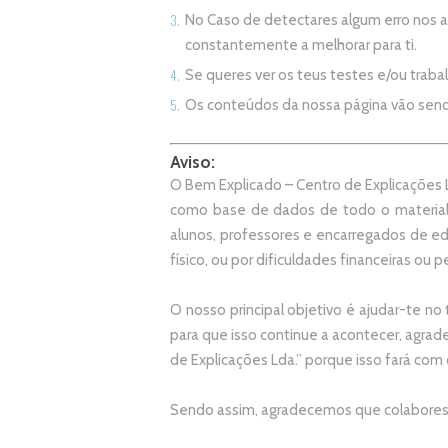
No Caso de detectares algum erro nos 
constantemente a melhorar para ti.
Se queres ver os teus testes e/ou trab
Os conteúdos da nossa página vão sen
Aviso:
O Bem Explicado – Centro de Explicações L
como base de dados de todo o material
alunos, professores e encarregados de e
físico, ou por dificuldades financeiras ou pe
O nosso principal objetivo é ajudar-te no 
p
ara que isso continue a acontecer, agr
de Explicações Lda.
” porque isso fará com
Sendo assim, agradecemos que colabores 