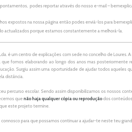
apontamentos, podes reportar através do nosso e-mail –
bemexplic
alhos expostos na nossa página então podes enviá-los para
bemexpl
do actualizados porque estamos constantemente a melhorá-la.
da. é um centro de explicações com sede no concelho de Loures. A no
 que fomos elaborando ao longo dos anos mas posteriormente re
ducação. Surgiu assim uma oportunidade de ajudar todos aqueles 
la distância.
teu percurso escolar.
Sendo assim disponibilizamos os nossos conte
adecemos que
não
haja qualquer cópia ou reprodução
dos conteúdos 
 que este projeto termine.
connosco para que possamos continuar a ajudar-te neste teu grand