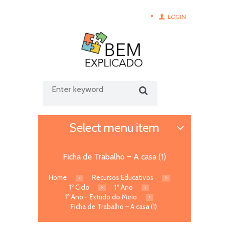
LOGIN
Select menu item
Ficha de Trabalho – A casa (1)
Home
Recursos Educativos
1º Ciclo
1º Ano
1º Ano - Estudo do Meio
Ficha de Trabalho – A casa (1)