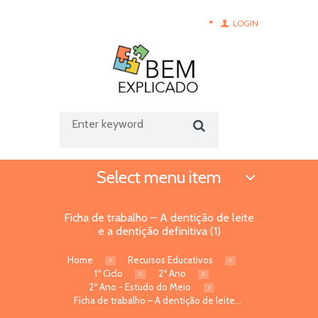
LOGIN
Select menu item
Ficha de trabalho – A dentição de leite
e a dentição definitiva (1)
Home
Recursos Educativos
1º Ciclo
2º Ano
2º Ano - Estudo do Meio
Ficha de trabalho – A dentição de leite...