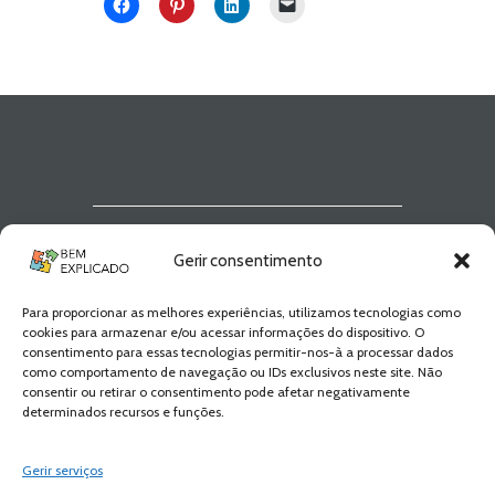
Newsletter Bem
Gerir consentimento
Explicado
Para proporcionar as melhores experiências, utilizamos tecnologias como
Fica a par de todas as novidades! Zero
cookies para armazenar e/ou acessar informações do dispositivo. O
Spam, apenas novidades e novos
consentimento para essas tecnologias permitir-nos-à a processar dados
conteúdos!
como comportamento de navegação ou IDs exclusivos neste site. Não
consentir ou retirar o consentimento pode afetar negativamente
determinados recursos e funções.
SUBSCREVER
Gerir serviços