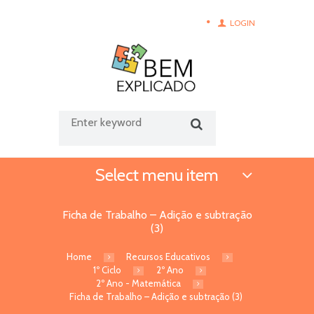
LOGIN
Select menu item
Ficha de Trabalho – Adição e subtração
(3)
Home
Recursos Educativos
1º Ciclo
2º Ano
2º Ano - Matemática
Ficha de Trabalho – Adição e subtração (3)