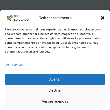
Newsletter Bem
Gerir consentimento
Explicado
Para proporcionar as melhores experiências, utilizamos tecnologias como
Fica a par de todas as novidades! Zero
cookies para armazenar e/ou acessar informações do dispositivo. O
Spam, apenas novidades e novos
consentimento para essas tecnologias permitir-nos-à a processar dados
conteúdos!
como comportamento de navegação ou IDs exclusivos neste site. Não
consentir ou retirar o consentimento pode afetar negativamente
determinados recursos e funções.
SUBSCREVER
Gerir serviços
Aceitar
Declinar
Ver preferências
Bem Explicado © 2026 All Rights Reserved