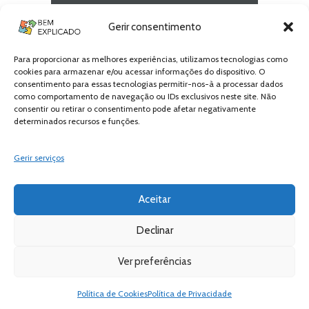
Newsletter Bem
Gerir consentimento
Explicado
Para proporcionar as melhores experiências, utilizamos tecnologias como
Fica a par de todas as novidades! Zero
cookies para armazenar e/ou acessar informações do dispositivo. O
Spam, apenas novidades e novos
consentimento para essas tecnologias permitir-nos-à a processar dados
conteúdos!
como comportamento de navegação ou IDs exclusivos neste site. Não
consentir ou retirar o consentimento pode afetar negativamente
determinados recursos e funções.
SUBSCREVER
Gerir serviços
Aceitar
Declinar
Ver preferências
Bem Explicado © 2026 All Rights Reserved
Política de Privacidade
Política de Cookies
Política de Privacidade