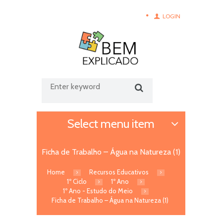
LOGIN
Select menu item
Ficha de Trabalho – Água na Natureza (1)
Home
Recursos Educativos
1º Ciclo
1º Ano
1º Ano - Estudo do Meio
Ficha de Trabalho – Água na Natureza (1)