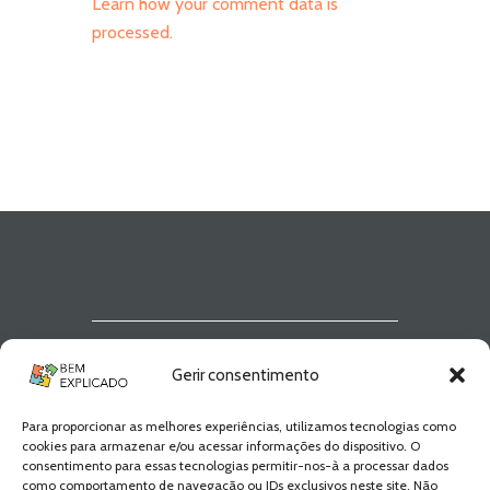
Learn how your comment data is
processed.
Newsletter Bem
Gerir consentimento
Explicado
Para proporcionar as melhores experiências, utilizamos tecnologias como
Fica a par de todas as novidades! Zero
cookies para armazenar e/ou acessar informações do dispositivo. O
Spam, apenas novidades e novos
consentimento para essas tecnologias permitir-nos-à a processar dados
conteúdos!
como comportamento de navegação ou IDs exclusivos neste site. Não