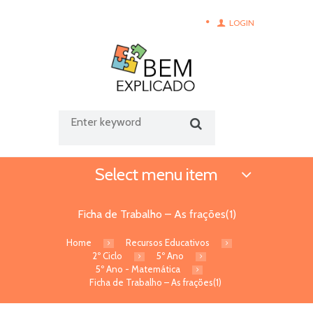
LOGIN
Select menu item
Ficha de Trabalho – As frações(1)
Home
Recursos Educativos
2º Ciclo
5º Ano
5º Ano - Matemática
Ficha de Trabalho – As frações(1)