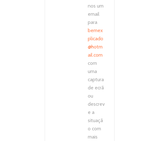
nos um
email
para
bemex
plicado
@hotm
ail.com
com
uma
captura
de ecrã
ou
descrev
e a
situaçã
o com
mais