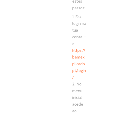
estes
passos:
1. Faz
login na
tua
conta. -
>
https://
bemex
plicado.
pt/login
/
2. No
menu
inicial
acede
ao