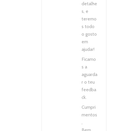
detalhe
s, e
teremo
s todo
o gosto
em
ajudar!
Ficamo
s a
aguarda
r o teu
feedba
ck.
Cumpri
mentos
,
Bem