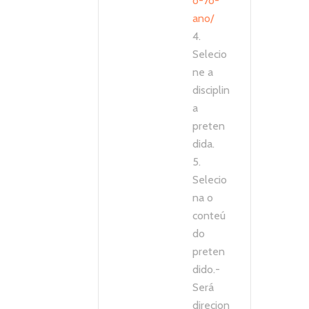
o-7o-
ano/
4.
Selecio
ne a
disciplin
a
preten
dida.
5.
Selecio
na o
conteú
do
preten
dido.-
Será
direcion