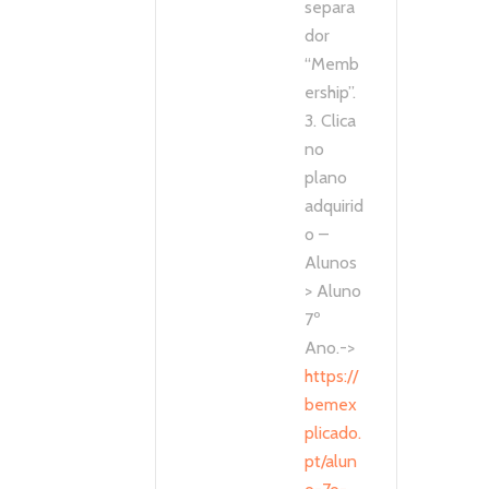
separa
dor
“Memb
ership”.
3. Clica
no
plano
adquirid
o –
Alunos
> Aluno
7º
Ano.->
https://
bemex
plicado.
pt/alun