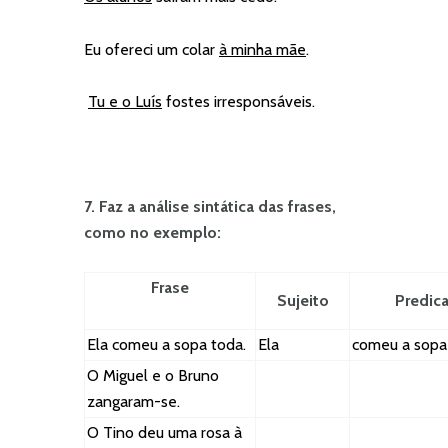
Eu ofereci um colar
à minha mãe
.
Tu e o Luís
fostes irresponsáveis.
7. Faz a análise sintática das frases,
como no exemplo:
Frase
Sujeito
Predic
Ela comeu a sopa toda.
Ela
comeu a sopa
O Miguel e o Bruno
zangaram-se.
O Tino deu uma rosa à