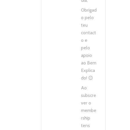
dia,
Obrigad
o pelo
teu
contact
o e
pelo
apoio
ao Bem
Explica
do! 😊
Ao
subscre
ver o
membe
rship
tens