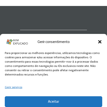
Newsletter Bem
Gerir consentimento
Explicado
Para proporcionar as melhores experiências, utilizamos tecnologias como
Fica a par de todas as novidades! Zero
cookies para armazenar e/ou acessar informações do dispositivo. O
Spam, apenas novidades e novos
consentimento para essas tecnologias permitir-nos-à a processar dados
conteúdos!
como comportamento de navegação ou IDs exclusivos neste site. Não
consentir ou retirar o consentimento pode afetar negativamente
determinados recursos e funções.
SUBSCREVER
Gerir serviços
Aceitar