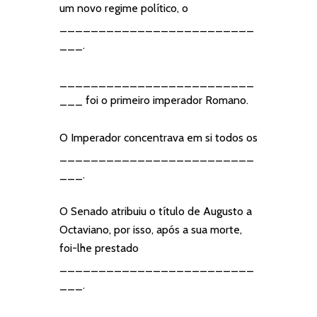
um novo regime político, o
_________________________
___.
_________________________
___ foi o primeiro imperador Romano.
O Imperador concentrava em si todos os
_________________________
___.
O Senado atribuiu o título de Augusto a
Octaviano, por isso, após a sua morte,
foi-lhe prestado
_________________________
___.