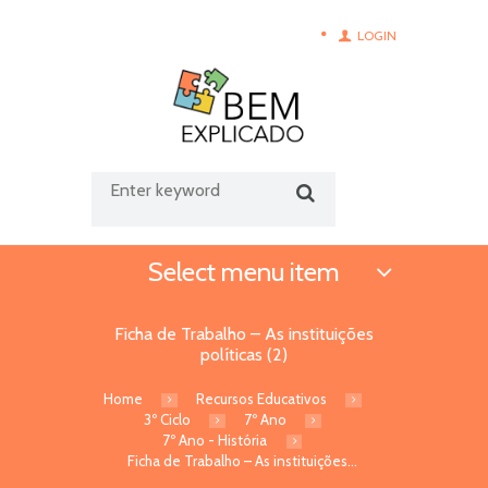
LOGIN
Select menu item
Ficha de Trabalho – As instituições
políticas (2)
Home
Recursos Educativos
3º Ciclo
7º Ano
7º Ano - História
Ficha de Trabalho – As instituições...