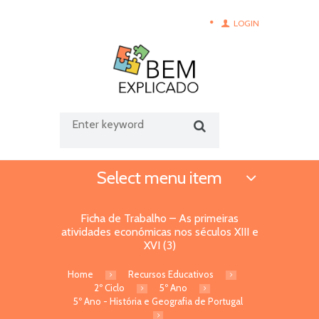
LOGIN
Select menu item
Ficha de Trabalho – As primeiras
atividades económicas nos séculos XIII e
XVI (3)
Home
Recursos Educativos
2º Ciclo
5º Ano
5º Ano - História e Geografia de Portugal