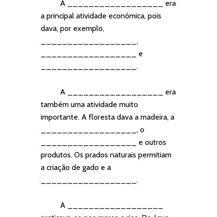
A __________________ era
a principal atividade económica, pois
dava, por exemplo,
__________________,
__________________ e
__________________.
A __________________ era
também uma atividade muito
importante. A floresta dava a madeira, a
__________________, o
__________________ e outros
produtos. Os prados naturais permitiam
a criação de gado e a
__________________.
A __________________