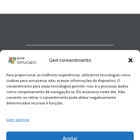
Newsletter Bem
Gerir consentimento
Explicado
Para proporcionar as melhores experiências, utilizamos tecnologias como
Fica a par de todas as novidades! Zero
cookies para armazenar e/ou acessar informações do dispositivo. O
Spam, apenas novidades e novos
consentimento para essas tecnologias permitir-nos-à a processar dados
conteúdos!
como comportamento de navegação ou IDs exclusivos neste site. Não
consentir ou retirar o consentimento pode afetar negativamente
determinados recursos e funções.
SUBSCREVER
Gerir serviços
Aceitar