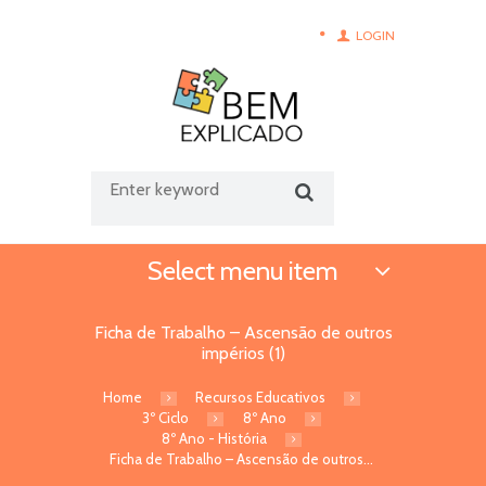
LOGIN
Select menu item
Ficha de Trabalho – Ascensão de outros
impérios (1)
Home
Recursos Educativos
3º Ciclo
8º Ano
8º Ano - História
Ficha de Trabalho – Ascensão de outros...