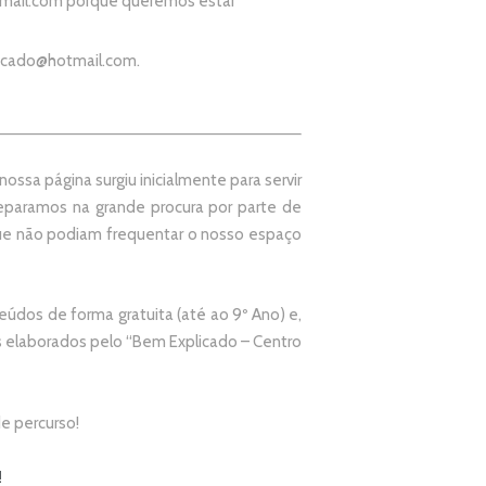
mail.com
porque queremos estar
icado@hotmail.com
.
ssa página surgiu inicialmente para servir
paramos na grande procura por parte de
que não podiam frequentar o nosso espaço
údos de forma gratuita (até ao 9º Ano) e,
elaborados pelo “
Bem Explicado – Centro
e percurso!
!