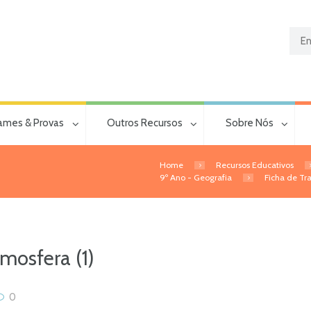
ames & Provas
Outros Recursos
Sobre Nós
Home
Recursos Educativos
9º Ano - Geografia
Ficha de Tra
mosfera (1)
0