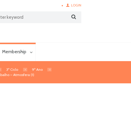
LOGIN
Membership
3º Ciclo
9º Ano
balho – Atmosfera (1)