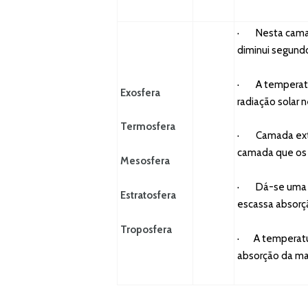
· Nesta camad
diminui segundo
· A temperatur
Exosfera
radiação solar 
Termosfera
· Camada exter
camada que os s
Mesosfera
· Dá-se uma di
Estratosfera
escassa absorç
Troposfera
· A temperatur
absorção da mai