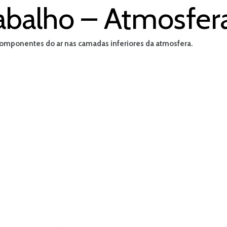
abalho – Atmosfera
s componentes do ar nas camadas inferiores da atmosfera.