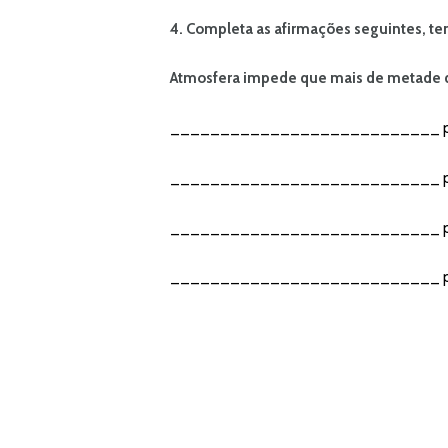
4. Completa as afirmações seguintes, te
Atmosfera impede que mais de metade da r
___________________________ pelas n
___________________________ pela supe
___________________________ pelo oz
___________________________ pela super