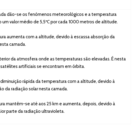
a dão-se os fenómenos meteorológicos e a temperatura
 um valor médio de 5,5ºC por cada 1000 metros de altitude.
a aumenta com a altitude, devido à escassa absorção da
nesta camada.
ior da atmosfera onde as temperaturas são elevadas. É nesta
atélites artificiais se encontram em órbita.
minuição rápida da temperatura com a altitude, devido à
ão da radiação solar nesta camada.
a mantêm-se até aos 25 km e aumenta, depois, devido à
or parte da radiação ultravioleta.