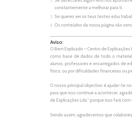
Se detectares algum erro nos apontame
constantemente a melhorar para ti.
Se queres ver os teus testes e/ou trab
Os conteúdos da nossa página vão sen
Aviso:
O Bem Explicado – Centro de Explicações L
como base de dados de todo o material
alunos, professores e encarregados de e
físico, ou por dificuldades financeiras ou pe
O nosso principal objectivo é ajudar-te no
p
ara que isso continue a acontecer, agr
de Explicações Lda.
” porque isso fará com
Sendo assim, agradecemos que colabores 