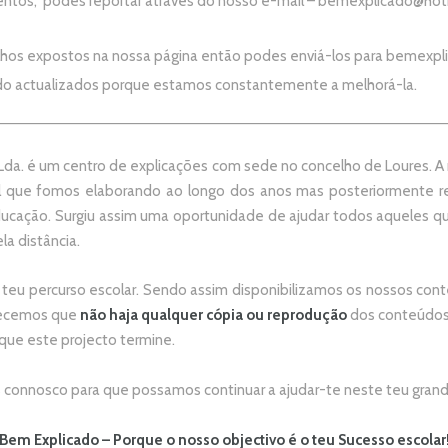
ntos, podes reportar através do nosso e-mail –
bemexplicado@hot
alhos expostos na nossa página então podes enviá-los para
bemexpl
do actualizados porque estamos constantemente a melhorá-la.
da. é um centro de explicações com sede no concelho de Loures. A no
 que fomos elaborando ao longo dos anos mas posteriormente re
ducação. Surgiu assim uma oportunidade de ajudar todos aqueles 
la distância.
 teu percurso escolar.
Sendo assim disponibilizamos os nossos conte
adecemos que
não
haja qualquer cópia ou reprodução
dos conteúdos 
 que este projecto termine.
connosco para que possamos continuar a ajudar-te neste teu grand
Bem Explicado – Porque o nosso objectivo é o teu Sucesso escolar