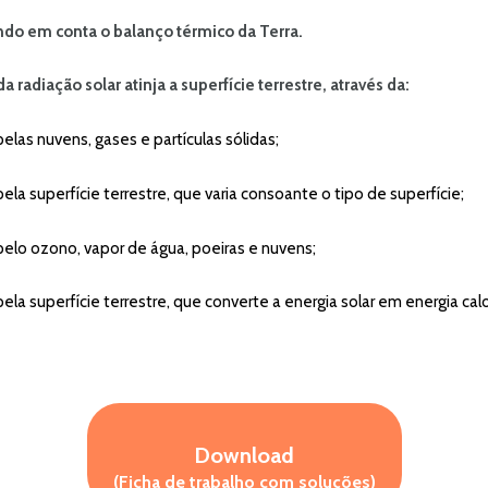
ndo em conta o balanço térmico da Terra.
adiação solar atinja a superfície terrestre, através da:
uvens, gases e partículas sólidas;
rfície terrestre, que varia consoante o tipo de superfície;
ono, vapor de água, poeiras e nuvens;
fície terrestre, que converte a energia solar em energia calor
Download
(Ficha de trabalho com soluções)