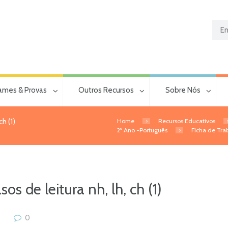
ames & Provas
Outros Recursos
Sobre Nós
Home
Recursos Educativos
h (1)
2º Ano -Português
Ficha de Trab
os de leitura nh, lh, ch (1)
0