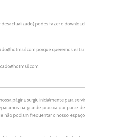
r desactualizado) podes fazer o download
ado@hotmail.com
porque queremos estar
icado@hotmail.com
.
ssa página surgiu inicialmente para servir
paramos na grande procura por parte de
que não podiam frequentar o nosso espaço