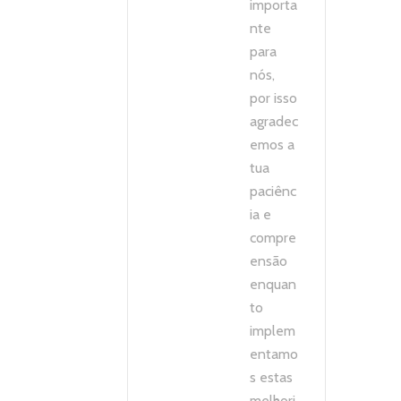
importa
nte
para
nós,
por isso
agradec
emos a
tua
paciênc
ia e
compre
ensão
enquan
to
implem
entamo
s estas
melhori