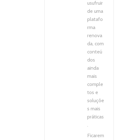
usufruir
de uma
platafo
rma
renova
da, com
conteú
dos
ainda
mais
comple
tos e
soluçõe
s mais
práticas
.
Ficarem