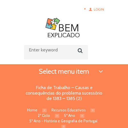
LOGIN
Select menu item
Ficha de Trabalho – Causas e
consequências do problema sucessório
de 1383 – 1385 (2)
Home
Recursos Educativos
2º Ciclo
5º Ano
5º Ano - História e Geografia de Portugal