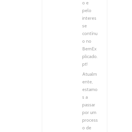
o e
pelo
interes
se
contínu
o no
BemEx
plicado.
pt!
Atualm
ente,
estamo
s a
passar
por um
process
o de