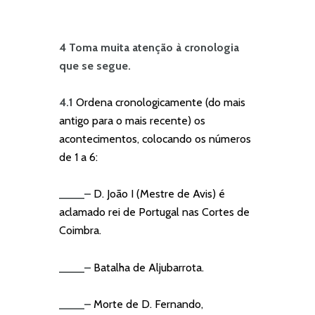
4 Toma muita atenção à cronologia
que se segue.
4.1
Ordena cronologicamente (do mais
antigo para o mais recente) os
acontecimentos, colocando os números
de 1 a 6:
____
–
D. João I (Mestre de Avis) é
aclamado rei de Portugal nas Cortes de
Coimbra.
____
–
Batalha de Aljubarrota.
____
–
Morte de D. Fernando,