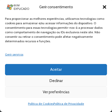
This site uses Akismet to reduce spam.
Gerir consentimento
Learn how your comment data is
processed.
Para proporcionar as melhores experiências, utilizamos tecnologias como
cookies para armazenar e/ou acessar informações do dispositivo. O
consentimento para essas tecnologias permitir-nos-à a processar dados
como comportamento de navegação ou IDs exclusivos neste site. Não
consentir ou retirar o consentimento pode afetar negativamente
determinados recursos e funções.
Gerir serviços
Aceitar
Declinar
Newsletter Bem
Ver preferências
Explicado
Política de Cookies
Política de Privacidade
Fica a par de todas as novidades! Zero