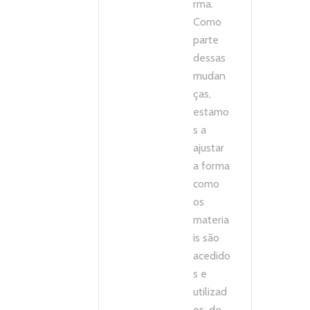
rma.
Como
parte
dessas
mudan
ças,
estamo
s a
ajustar
a forma
como
os
materia
is são
acedido
s e
utilizad
os, de