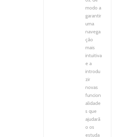
modo a
garantir
uma
navega
ção
mais
intuitiva
e a
introdu
zir
novas
funcion
alidade
s que
ajudarã
o os
estuda