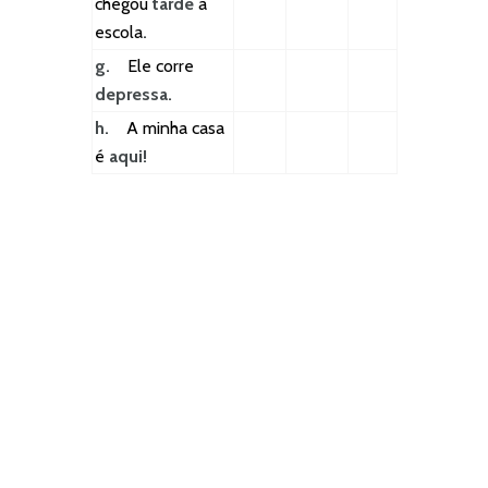
chegou
tarde
à
escola
.
g.
Ele corre
depressa.
h.
A minha casa
é
aqui!