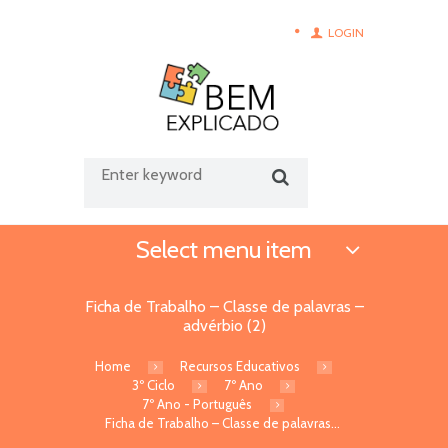
LOGIN
Select menu item
Ficha de Trabalho – Classe de palavras –
advérbio (2)
Home
Recursos Educativos
3º Ciclo
7º Ano
7º Ano - Português
Ficha de Trabalho – Classe de palavras...