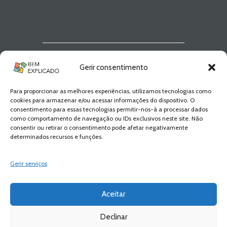
Newsletter Bem
Gerir consentimento
Explicado
Para proporcionar as melhores experiências, utilizamos tecnologias como
Fica a par de todas as novidades! Zero
cookies para armazenar e/ou acessar informações do dispositivo. O
Spam, apenas novidades e novos
consentimento para essas tecnologias permitir-nos-à a processar dados
conteúdos!
como comportamento de navegação ou IDs exclusivos neste site. Não
consentir ou retirar o consentimento pode afetar negativamente
determinados recursos e funções.
SUBSCREVER
Gerir serviços
Aceitar
Declinar