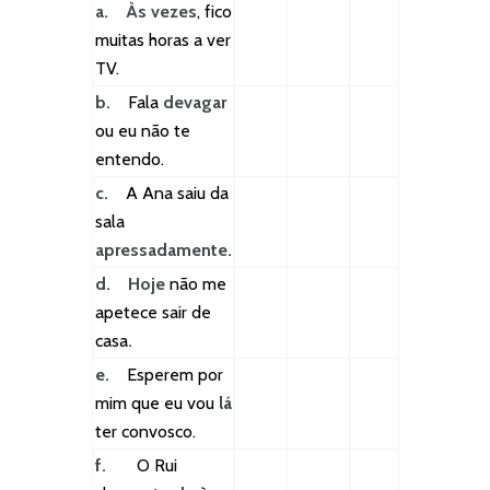
a.
Às vezes
, fico
muitas horas a ver
TV.
b.
Fala
devagar
ou eu não te
entendo.
c.
A Ana saiu da
sala
apressadamente.
d.
Hoje
não me
apetece sair de
casa
.
e.
Esperem por
mim que eu vou
lá
ter convosco.
f.
O Rui