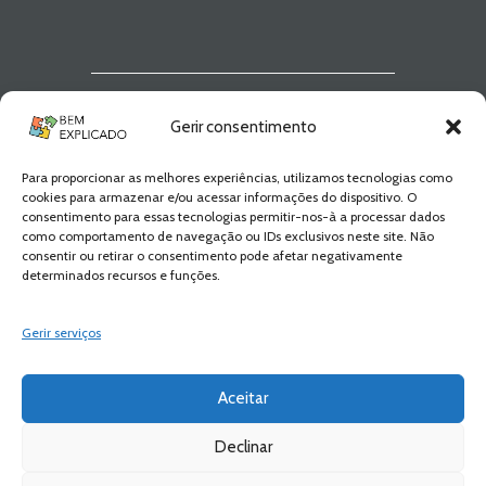
Newsletter Bem
Gerir consentimento
Explicado
Para proporcionar as melhores experiências, utilizamos tecnologias como
Fica a par de todas as novidades! Zero
cookies para armazenar e/ou acessar informações do dispositivo. O
Spam, apenas novidades e novos
consentimento para essas tecnologias permitir-nos-à a processar dados
conteúdos!
como comportamento de navegação ou IDs exclusivos neste site. Não
consentir ou retirar o consentimento pode afetar negativamente
determinados recursos e funções.
SUBSCREVER
Gerir serviços
Aceitar
Declinar