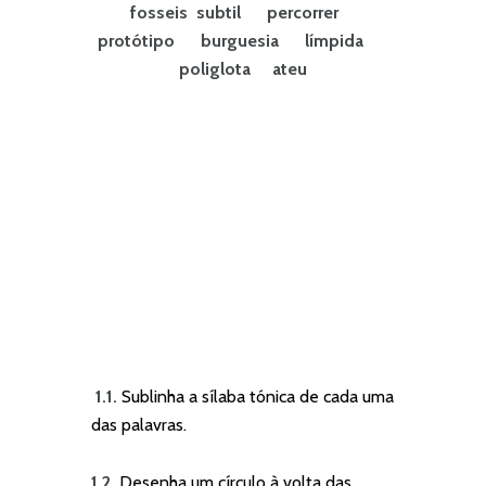
fosseis subtil percorrer
protótipo burguesia límpida
poliglota ateu
1.1.
Sublinha a sílaba tónica de cada uma
das palavras.
1.2.
Desenha um círculo à volta das