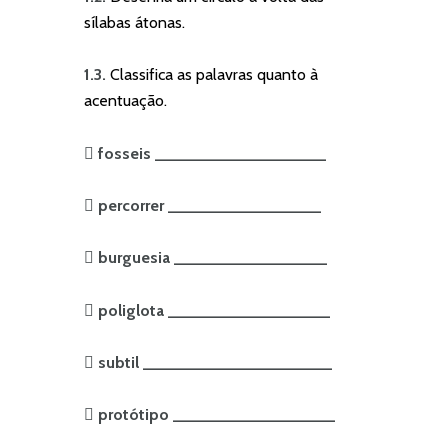
sílabas átonas.
1.3.
Classifica as palavras quanto à
acentuação.
 fosseis ___________________
 percorrer _________________
 burguesia _________________
 poliglota __________________
 subtil _____________________
 pr
otótipo __________________