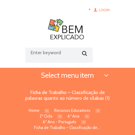
LOGIN
Select menu item
Ficha de Trabalho – Classificação de
palavras quanto ao número de sílabas (1)
Home
Recursos Educativos
2º Ciclo
6º Ano
6º Ano - Português
Ficha de Trabalho – Classificação de...