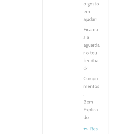
o gosto
em
ajudar!
Ficamo
s a
aguarda
r o teu
feedba
ck.
Cumpri
mentos
,
Bem
Explica
do
Res