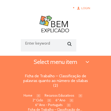
LOGIN
Select menu item
Ficha de Trabalho – Classificação de
palavras quanto ao número de sílabas
(2)
Home
Recursos Educativos
2º Ciclo
6º Ano
6º Ano - Português
Ficha de Trabalho – Classificação de...