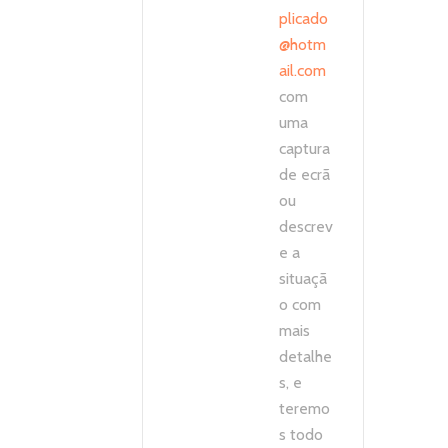
plicado
@hotm
ail.com
com
uma
captura
de ecrã
ou
descrev
e a
situaçã
o com
mais
detalhe
s, e
teremo
s todo