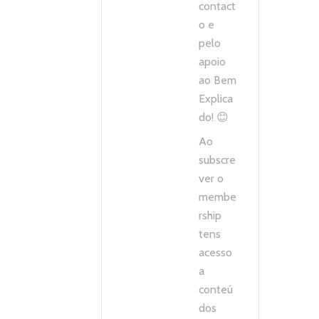
contact
o e
pelo
apoio
ao Bem
Explica
do! 😊
Ao
subscre
ver o
membe
rship
tens
acesso
a
conteú
dos