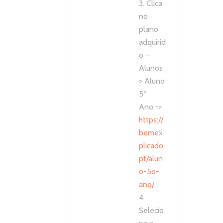
3. Clica
no
plano
adquirid
o –
Alunos
> Aluno
5º
Ano.->
https://
bemex
plicado.
pt/alun
o-5o-
ano/
4.
Selecio