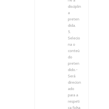
ne a
disciplin
a
preten
dida.
5.
Selecio
na o
conteú
do
preten
dido.-
Será
direcion
ado
para a
respeti
ca ficha