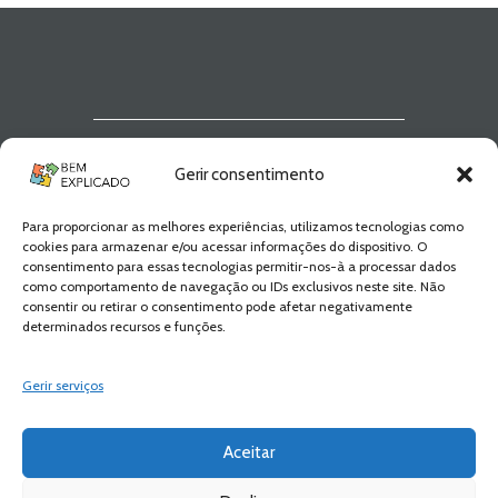
Newsletter Bem
Gerir consentimento
Explicado
Para proporcionar as melhores experiências, utilizamos tecnologias como
Fica a par de todas as novidades! Zero
cookies para armazenar e/ou acessar informações do dispositivo. O
Spam, apenas novidades e novos
consentimento para essas tecnologias permitir-nos-à a processar dados
conteúdos!
como comportamento de navegação ou IDs exclusivos neste site. Não
consentir ou retirar o consentimento pode afetar negativamente
determinados recursos e funções.
SUBSCREVER
Gerir serviços
Aceitar