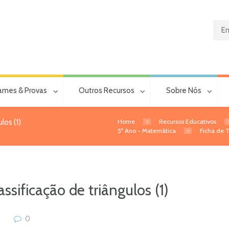
ames & Provas
Outros Recursos
Sobre Nós
Home
Recursos Educativos
los (1)
5º Ano - Matemática
Ficha de T
ssificação de triângulos (1)
0