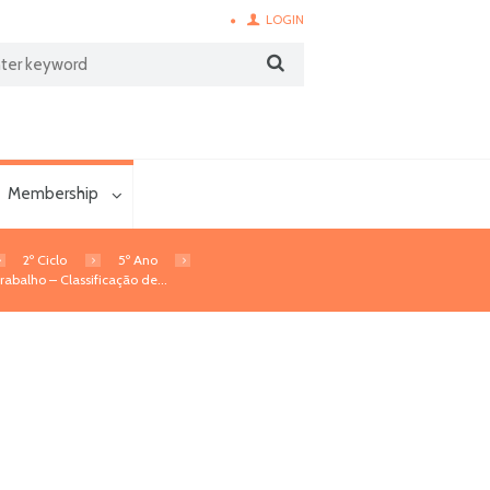
LOGIN
Membership
2º Ciclo
5º Ano
rabalho – Classificação de...