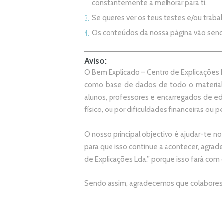
constantemente a melhorar para ti.
Se queres ver os teus testes e/ou trab
Os conteúdos da nossa página vão sen
Aviso:
O Bem Explicado – Centro de Explicações L
como base de dados de todo o material
alunos, professores e encarregados de e
físico, ou por dificuldades financeiras ou pe
O nosso principal objectivo é ajudar-te no
p
ara que isso continue a acontecer, agr
de Explicações Lda.
” porque isso fará com
Sendo assim, agradecemos que colabores 