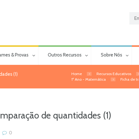
ames & Provas
Outros Recursos
Sobre Nós
Home
Recursos Educativos
dades (1)
1º Ano - Matemática
Ficha de t
omparação de quantidades (1)
0