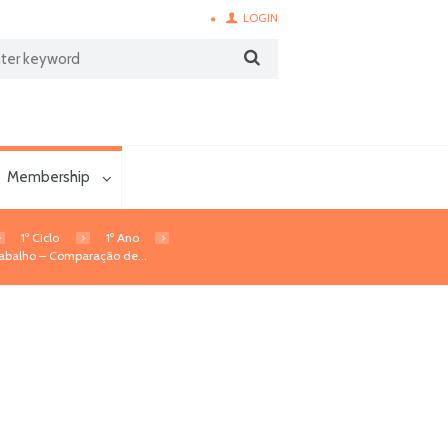
LOGIN
Membership
1º Ciclo
1º Ano
rabalho – Comparação de...