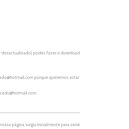
r desactualizado) podes fazer o download
ado@hotmail.com
porque queremos estar
icado@hotmail.com
.
ssa página surgiu inicialmente para servir