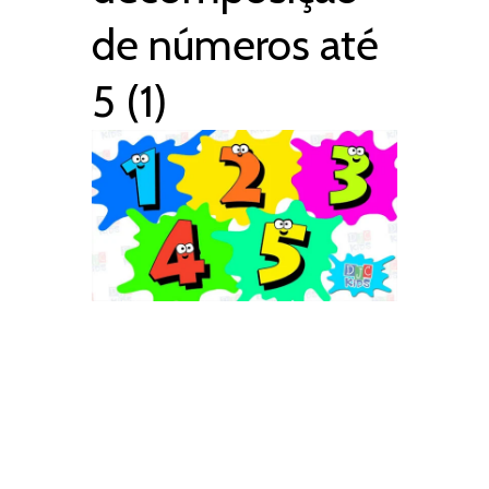
de números até
5 (1)