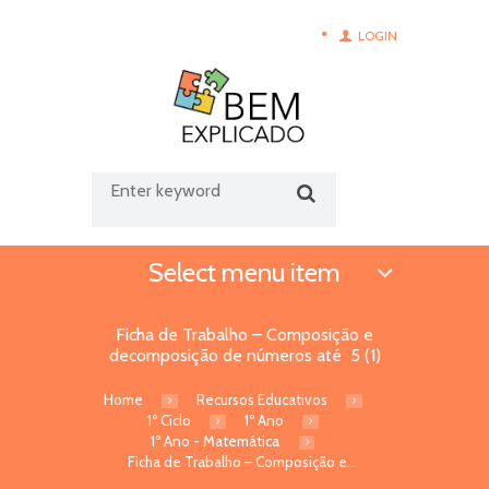
LOGIN
Select menu item
Ficha de Trabalho – Composição e
decomposição de números até 5 (1)
Home
Recursos Educativos
1º Ciclo
1º Ano
1º Ano - Matemática
Ficha de Trabalho – Composição e...