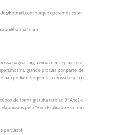
ado@hotmail.com
porque queremos estar
icado@hotmail.com
.
ssa página surgiu inicialmente para servir
paramos na grande procura por parte de
que não podiam frequentar o nosso espaço
údos de forma gratuita (até ao 9º Ano) e,
elaborados pelo “
Bem Explicado – Centro
e percurso!