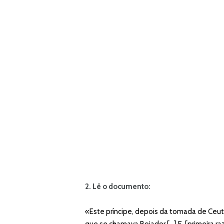
2. Lê o documento:
«Este príncipe, depois da tomada de Ceuta
que se chamava Bojador […] E, [primeira ra