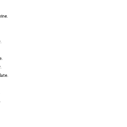
ine.
.
e.
.
ate.
.
.