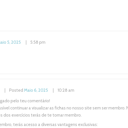
aio 5, 2025
5:58 pm
Posted
Maio 6, 2025
10:28 am
igado pelo teu comentário!
ível continuar a visualizar as fichas no nosso site sem ser membro. 
s dos exercícios terás de te tornar membro.
mbro, terás acesso a diversas vantagens exclusivas: