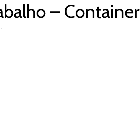
abalho – Containers
.