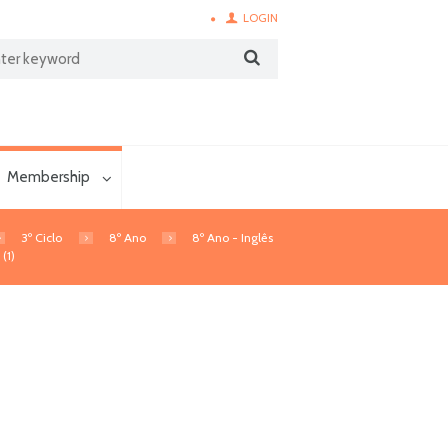
LOGIN
Membership
3º Ciclo
8º Ano
8º Ano - Inglês
(1)