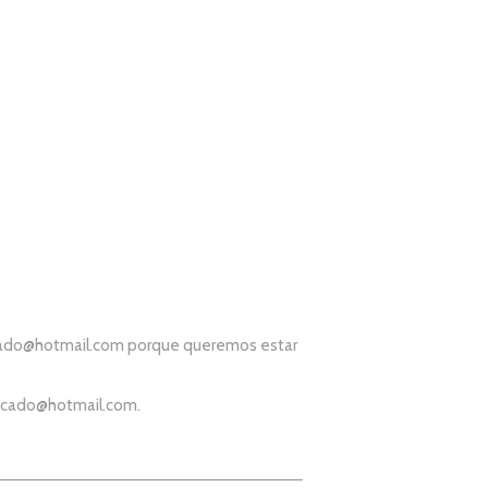
ado@hotmail.com
porque queremos estar
icado@hotmail.com
.