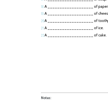
A ___________________ of paper
A ___________________ of chees
A ___________________ of toothp
A ___________________ of ice.
A ___________________ of cake.
Notas: