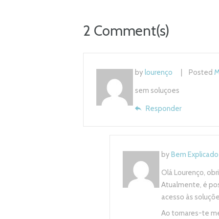
2 Comment(s)
by
lourenço
Posted
M
sem soluçoes
Responder
by
Bem Explicado
Olá Lourenço, obr
Atualmente, é poss
acesso às soluçõe
Ao tornares-te me