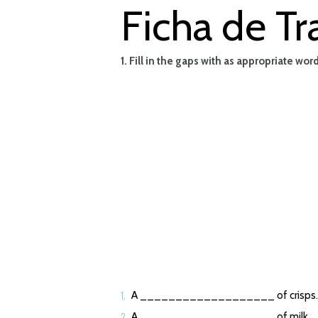
Ficha de Tr
1. Fill in the gaps with as appropriate word
A ___________________ of crisps.
A ___________________ of milk.