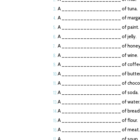
A ___________________ of tuna.
A ___________________ of margar
A ___________________ of paint.
A ___________________ of jelly.
A ___________________ of honey
A ___________________ of wine.
A ___________________ of coffe
A ___________________ of butter
A ___________________ of chocol
A ___________________ of soda.
A ___________________ of water
A ___________________ of bread
A ___________________ of flour.
A ___________________ of meat.
A ___________________ of soup.