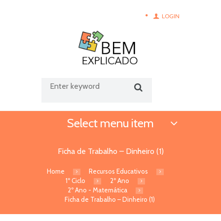
LOGIN
Select menu item
Ficha de Trabalho – Dinheiro (1)
Home
Recursos Educativos
1º Ciclo
2º Ano
2º Ano - Matemática
Ficha de Trabalho – Dinheiro (1)