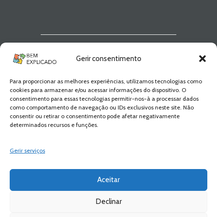
Newsletter Bem
Gerir consentimento
Explicado
Para proporcionar as melhores experiências, utilizamos tecnologias como
Fica a par de todas as novidades! Zero
cookies para armazenar e/ou acessar informações do dispositivo. O
Spam, apenas novidades e novos
consentimento para essas tecnologias permitir-nos-à a processar dados
conteúdos!
como comportamento de navegação ou IDs exclusivos neste site. Não
consentir ou retirar o consentimento pode afetar negativamente
determinados recursos e funções.
SUBSCREVER
Gerir serviços
Aceitar
Declinar