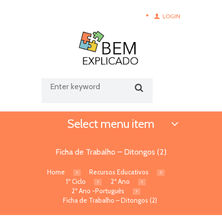
LOGIN
Select menu item
Ficha de Trabalho – Ditongos (2)
Home
Recursos Educativos
1º Ciclo
2º Ano
2º Ano -Português
Ficha de Trabalho – Ditongos (2)