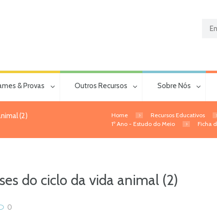
ames & Provas
Outros Recursos
Sobre Nós
Home
Recursos Educativos
animal (2)
1º Ano - Estudo do Meio
Ficha d
ses do ciclo da vida animal (2)
0