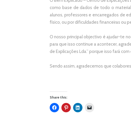
O Bem Explicado – Centro de Explicações L
como base de dados de todo o material
alunos, professores e encarregados de e
físico, ou por dificuldades financeiras ou pe
O nosso principal objectivo é ajudar-te no
p
ara que isso continue a acontecer, agr
de Explicações Lda.
” porque isso fará com
Sendo assim, agradecemos que colabores 
Share this: