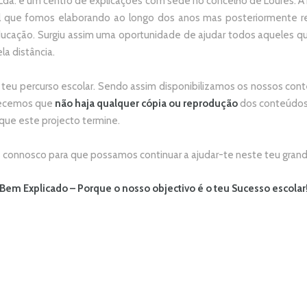
da. é um centro de explicações com sede no concelho de Loures. A no
 que fomos elaborando ao longo dos anos mas posteriormente re
ducação. Surgiu assim uma oportunidade de ajudar todos aqueles 
la distância.
 teu percurso escolar.
Sendo assim disponibilizamos os nossos conte
adecemos que
não
haja qualquer cópia ou reprodução
dos conteúdos 
 que este projecto termine.
connosco para que possamos continuar a ajudar-te neste teu grand
Bem Explicado – Porque o nosso objectivo é o teu Sucesso escolar