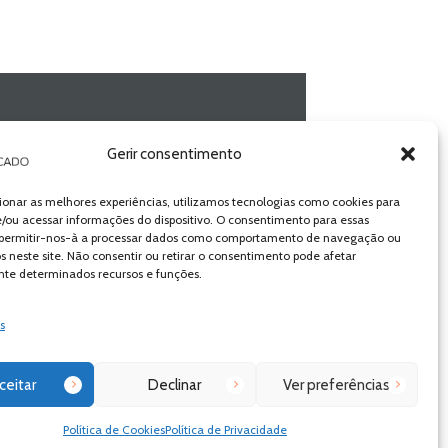
Gerir consentimento
ionar as melhores experiências, utilizamos tecnologias como cookies para
/ou acessar informações do dispositivo. O consentimento para essas
 permitir-nos-à a processar dados como comportamento de navegação ou
os neste site. Não consentir ou retirar o consentimento pode afetar
te determinados recursos e funções.
s
ceitar
Declinar
Ver preferências
Política de Cookies
Política de Privacidade