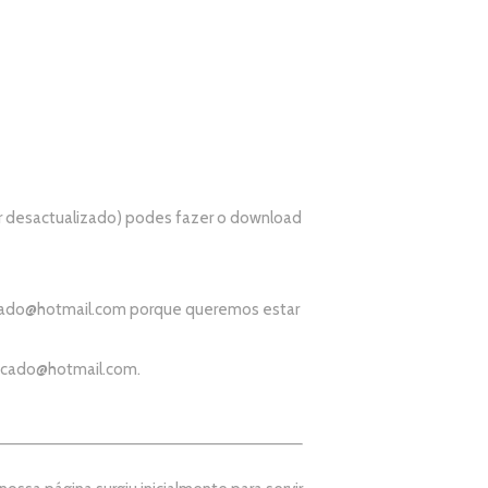
r desactualizado) podes fazer o download
ado@hotmail.com
porque queremos estar
icado@hotmail.com
.