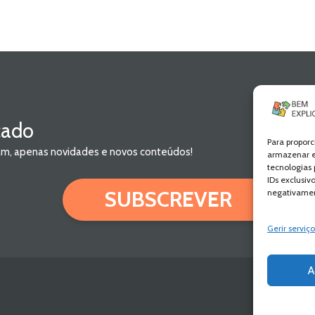
cado
Para proporc
pam, apenas novidades e novos conteúdos!
armazenar e
tecnologias
IDs exclusiv
SUBSCREVER
negativamen
Gerir serviço
A