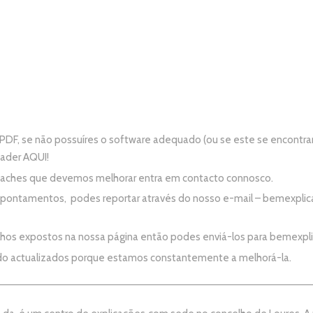
PDF, se não possuíres o software adequado (ou se este se encontra
eader
AQUI!
e aches que devemos melhorar entra em contacto connosco.
apontamentos, podes reportar através do nosso e-mail –
bemexplic
alhos expostos na nossa página então podes enviá-los para
bemexpl
do actualizados porque estamos constantemente a melhorá-la.