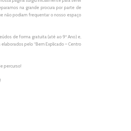
ssa página surgiu inicialmente para servir
paramos na grande procura por parte de
que não podiam frequentar o nosso espaço
údos de forma gratuita (até ao 9º Ano) e,
elaborados pelo “
Bem Explicado – Centro
e percurso!
!