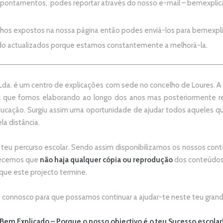
apontamentos, podes reportar através do nosso e-mail –
bemexplic
alhos expostos na nossa página então podes enviá-los para
bemexpl
do actualizados porque estamos constantemente a melhorá-la.
da. é um centro de explicações com sede no concelho de Loures. A no
 que fomos elaborando ao longo dos anos mas posteriormente re
ducação. Surgiu assim uma oportunidade de ajudar todos aqueles 
la distância.
 teu percurso escolar.
Sendo assim disponibilizamos os nossos conte
adecemos que
não
haja qualquer cópia ou reprodução
dos conteúdos 
 que este projecto termine.
connosco para que possamos continuar a ajudar-te neste teu grand
Bem Explicado – Porque o nosso objectivo é o teu Sucesso escolar