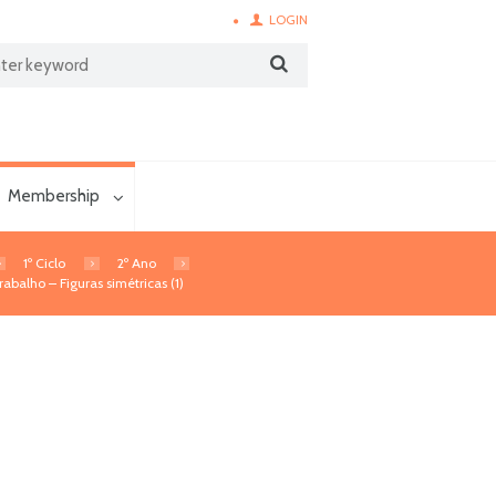
LOGIN
Membership
1º Ciclo
2º Ano
rabalho – Figuras simétricas (1)