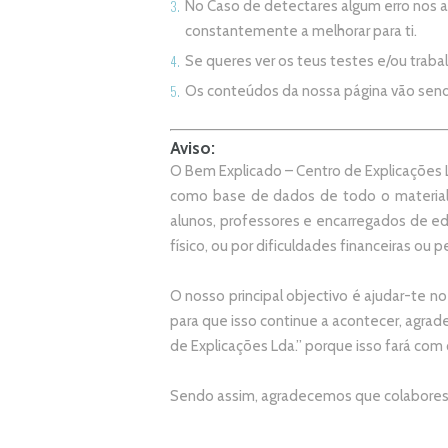
No Caso de detectares algum erro nos 
constantemente a melhorar para ti.
Se queres ver os teus testes e/ou trab
Os conteúdos da nossa página vão sen
Aviso:
O Bem Explicado – Centro de Explicações L
como base de dados de todo o material
alunos, professores e encarregados de e
físico, ou por dificuldades financeiras ou pe
O nosso principal objectivo é ajudar-te no
p
ara que isso continue a acontecer, agr
de Explicações Lda.
” porque isso fará com
Sendo assim, agradecemos que colabores 