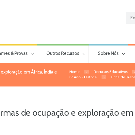
ames & Provas
Outros Recursos
Sobre Nós
Home
Recursos Educativos
exploração em África, Índia e
8º Ano - História
Ficha de Traba
rmas de ocupação e exploração em Áf