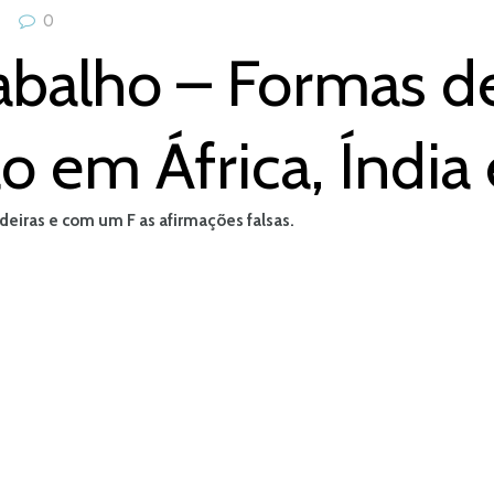
0
rabalho – Formas 
 em África, Índia e
deiras e com um F as afirmações falsas.