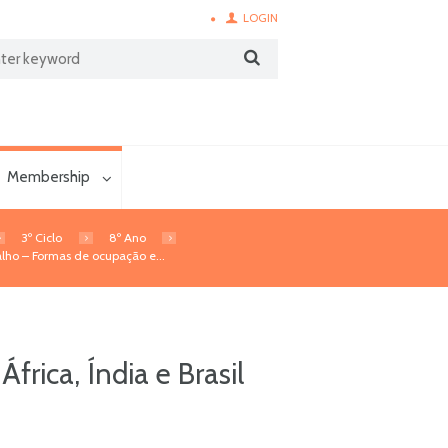
LOGIN
Membership
3º Ciclo
8º Ano
lho – Formas de ocupação e...
rica, Índia e Brasil