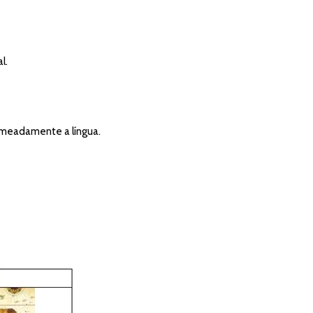
l.
omeadamente a língua.