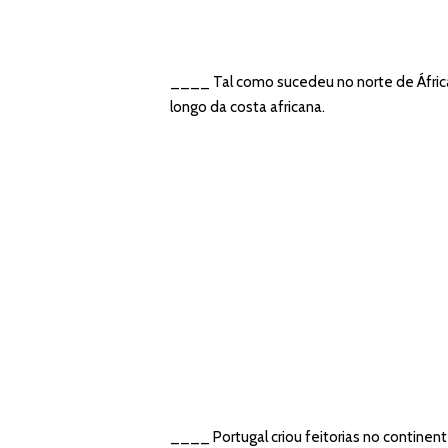
____ Tal como sucedeu no norte de África
longo da costa africana.
____ Portugal criou feitorias no continente