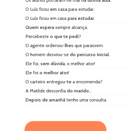
Os alunos portaram-se mal
na última aula
.
O Luís ficou
em casa
para estudar.
O Luís ficou em casa
para estudar
.
Quem espera
sempre alcança.
Percebeste
o que te pedi
?
O agente ordenou-
lhes
que parassem.
O homem desviou-se
do percurso inicial.
Ele foi,
sem dúvida
, o melhor ator!
Ele foi
o melhor ator
!
O carteiro entregou-
te
a encomenda?
A Matilde desconfia
do marido
…
Depois de amanhã
tenho uma consulta.