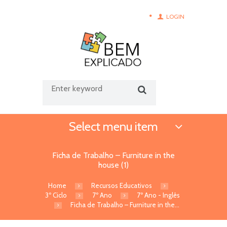
LOGIN
Select menu item
Ficha de Trabalho – Furniture in the
house (1)
Home
Recursos Educativos
3º Ciclo
7º Ano
7º Ano - Inglês
Ficha de Trabalho – Furniture in the...