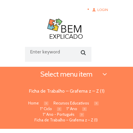
LOGIN
Select menu item
Ficha de Trabalho – Grafema z – Z (1)
Home
Recursos Educativos
1º Ciclo
1º Ano
1º Ano - Português
Ficha de Trabalho – Grafema z – Z (1)