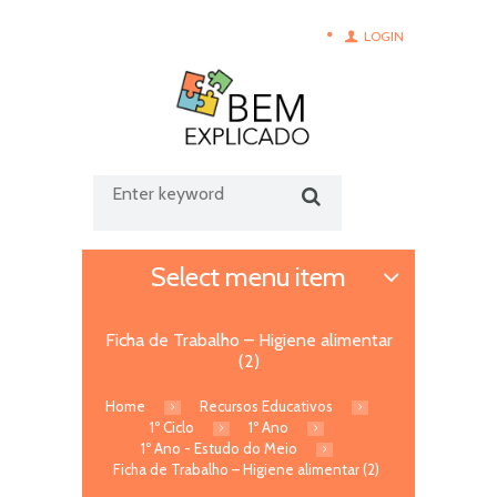
LOGIN
Select menu item
Ficha de Trabalho – Higiene alimentar
(2)
Home
Recursos Educativos
1º Ciclo
1º Ano
1º Ano - Estudo do Meio
Ficha de Trabalho – Higiene alimentar (2)