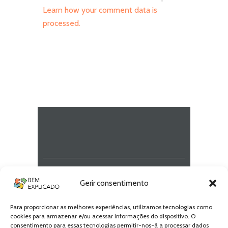
Learn how your comment data is
processed.
Newsletter Bem
Gerir consentimento
Explicado
Para proporcionar as melhores experiências, utilizamos tecnologias como
Fica a par de todas as novidades! Zero
cookies para armazenar e/ou acessar informações do dispositivo. O
Spam, apenas novidades e novos
consentimento para essas tecnologias permitir-nos-à a processar dados