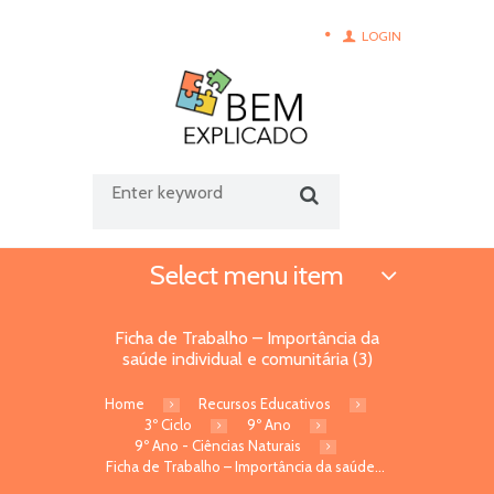
LOGIN
Select menu item
Ficha de Trabalho – Importância da
saúde individual e comunitária (3)
Home
Recursos Educativos
3º Ciclo
9º Ano
9º Ano - Ciências Naturais
Ficha de Trabalho – Importância da saúde...