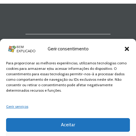
Newsletter Bem
Gerir consentimento
Explicado
Para proporcionar as melhores experiências, utilizamos tecnologias como
Fica a par de todas as novidades! Zero
cookies para armazenar e/ou acessar informações do dispositivo. O
Spam, apenas novidades e novos
consentimento para essas tecnologias permitir-nos-à a processar dados
conteúdos!
como comportamento de navegação ou IDs exclusivos neste site. Não
consentir ou retirar o consentimento pode afetar negativamente
determinados recursos e funções.
SUBSCREVER
Gerir serviços
Aceitar