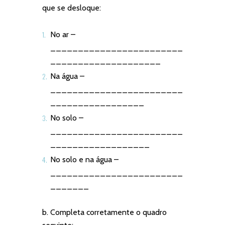
que se desloque:
No ar –
________________________
____________________
Na água –
________________________
_________________
No solo –
________________________
__________________
No solo e na água –
________________________
_______
b. Completa corretamente o quadro