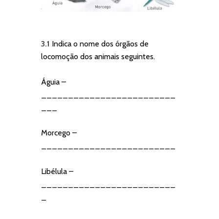
3.1
Indica o nome dos órgãos de
locomoção dos animais seguintes.
Águia –
_________________________
___
Morcego –
_________________________
Libélula –
_________________________
_