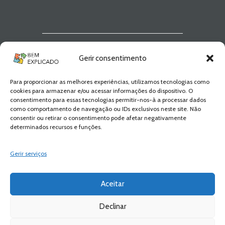
Newsletter Bem
Gerir consentimento
Explicado
Para proporcionar as melhores experiências, utilizamos tecnologias como
Fica a par de todas as novidades! Zero
cookies para armazenar e/ou acessar informações do dispositivo. O
Spam, apenas novidades e novos
consentimento para essas tecnologias permitir-nos-à a processar dados
conteúdos!
como comportamento de navegação ou IDs exclusivos neste site. Não
consentir ou retirar o consentimento pode afetar negativamente
determinados recursos e funções.
SUBSCREVER
Gerir serviços
Aceitar
Declinar