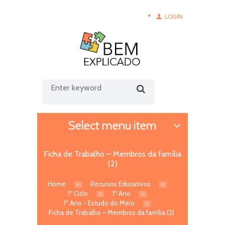
LOGIN
Select menu item
Ficha de Trabalho – Membros da família
(2)
Home
Recursos Educativos
1º Ciclo
1º Ano
1º Ano - Estudo do Meio
Ficha de Trabalho – Membros da família (2)