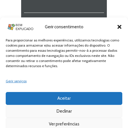
Newsletter Bem
Gerir consentimento
Explicado
Para proporcionar as melhores experiências, utilizamos tecnologias como
Fica a par de todas as novidades! Zero
cookies para armazenar e/ou acessar informações do dispositivo. O
Spam, apenas novidades e novos
consentimento para essas tecnologias permitir-nos-à a processar dados
conteúdos!
como comportamento de navegação ou IDs exclusivos neste site. Não
consentir ou retirar o consentimento pode afetar negativamente
determinados recursos e funções.
SUBSCREVER
Gerir serviços
Aceitar
Declinar
Ver preferências
Bem Explicado © 2026 All Rights Reserved