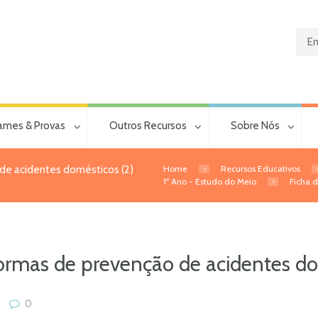
ames & Provas
Outros Recursos
Sobre Nós
Home
Recursos Educativos
 de acidentes domésticos (2)
1º Ano - Estudo do Meio
Ficha 
ormas de prevenção de acidentes do
0