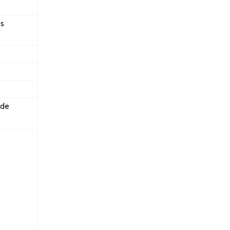
es
 de