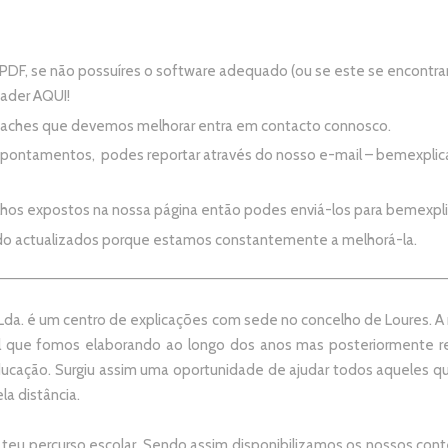
PDF, se não possuíres o software adequado (ou se este se encontra
eader
AQUI!
e aches que devemos melhorar entra em contacto connosco.
apontamentos, podes reportar através do nosso e-mail –
bemexplic
alhos expostos na nossa página então podes enviá-los para
bemexpl
do actualizados porque estamos constantemente a melhorá-la.
da. é um centro de explicações com sede no concelho de Loures. A no
 que fomos elaborando ao longo dos anos mas posteriormente re
ducação. Surgiu assim uma oportunidade de ajudar todos aqueles 
la distância.
 teu percurso escolar.
Sendo assim disponibilizamos os nossos conte