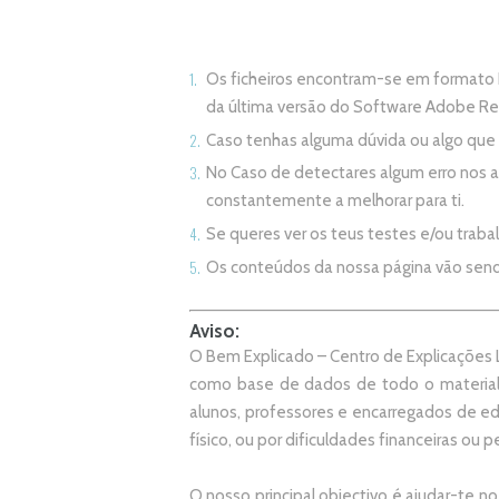
Os ficheiros encontram-se em formato 
da última versão do Software Adobe R
Caso tenhas alguma dúvida ou algo qu
No Caso de detectares algum erro nos 
constantemente a melhorar para ti.
Se queres ver os teus testes e/ou trab
Os conteúdos da nossa página vão sen
Aviso:
O Bem Explicado – Centro de Explicações L
como base de dados de todo o material
alunos, professores e encarregados de e
físico, ou por dificuldades financeiras ou pe
O nosso principal objectivo é ajudar-te no