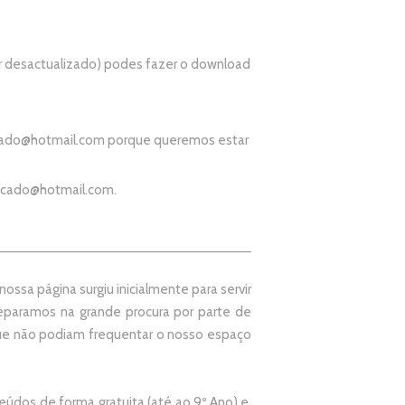
r desactualizado) podes fazer o download
ado@hotmail.com
porque queremos estar
icado@hotmail.com
.
ssa página surgiu inicialmente para servir
paramos na grande procura por parte de
que não podiam frequentar o nosso espaço
údos de forma gratuita (até ao 9º Ano) e,